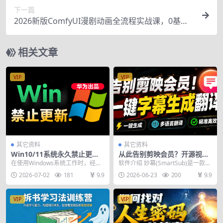
下一篇
2026新版ComfyUI漫剧动画全流程实战课，0基础
入门到进阶全流程动态漫，轻松实现流量变现
相关文章
VIP
VIP
其它资料
其它资料
Win10/11系统永久禁止更
从此告别剪映会员？开源视频
新！华为出品小工具，避免频
字幕生成器，支持离线本地GP
在使用Windows系统工作时，经常
软件介绍 妙幕(SmartSub)是一款强
繁更新Win系统出问题，电脑
U加速运行，一键视频翻译及
会遇到系统自动更新的烦扰，打乱
大的音视频字幕生成与多语言翻译
2026-07-02
181
9.9
2026-06-23
200
9.9
必备工具Win系统禁止更新
字幕生成，妙幕
工作节奏不说，...
工具，支...
VIP
VIP