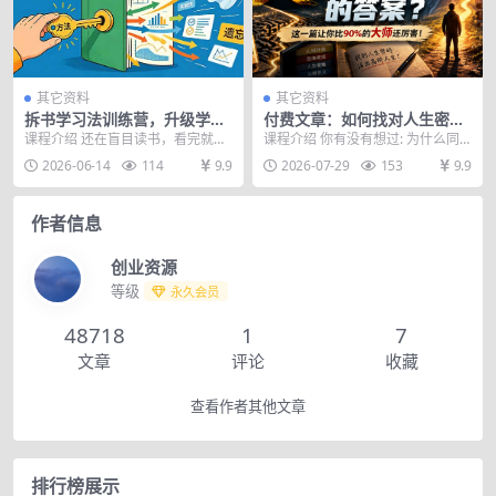
其它资料
其它资料
拆书学习法训练营，升级学习
付费文章：如何找对人生密码
能力，构建知识体系，，告别
的答案？这一篇让你比90%的
课程介绍 还在盲目读书，看完就
课程介绍 你有没有想过: 为什么同
看完就忘的低效阅读
大师还厉害！
忘、无法落地，始终搭建不起属于
样寒窗十年，有人毕业五年就年入
2026-06-14
114
9.9
2026-07-29
153
9.9
自己的知识体系？这套...
百万，有人三十岁...
作者信息
创业资源
等级
永久会员
48718
1
7
文章
评论
收藏
查看作者其他文章
排行榜展示