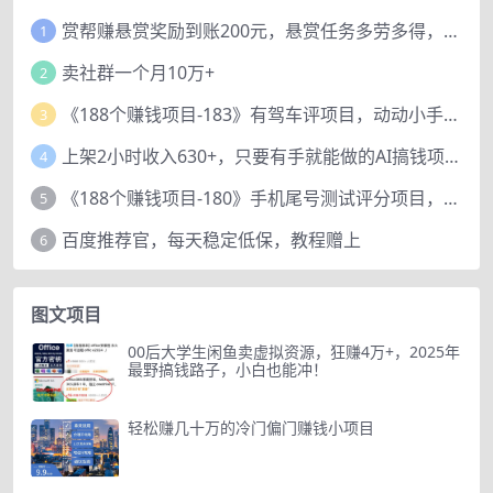
赏帮赚悬赏奖励到账200元，悬赏任务多劳多得，人人可做。
1
卖社群一个月10万+
2
《188个赚钱项目-183》有驾车评项目，动动小手，复制粘贴赚44元！
3
上架2小时收入630+，只要有手就能做的AI搞钱项目，奶奶看完都能学会!
4
《188个赚钱项目-180》手机尾号测试评分项目，短视频直播日赚200+
5
百度推荐官，每天稳定低保，教程赠上
6
图文项目
00后大学生闲鱼卖虚拟资源，狂赚4万+，2025年
最野搞钱路子，小白也能冲！
轻松赚几十万的冷门偏门赚钱小项目