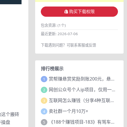
购买下载权限
包含资源:
(1个)
最近更新:
2026-07-06
下载遇到问题？可联系客服或反馈
排行榜展示
赏帮赚悬赏奖励到账200元，悬赏任务多劳多得，人人可做。
1
网创公众号个人ip项目，仅用一篇文章做到全网引流！
2
互联网怎么赚钱（分享4种互联网赚钱模式）
3
卖社群一个月10万+
4
做这个搬砖
《188个赚钱项目-183》有驾车评项目，动动小手，复制粘贴赚44元！
手操盘
5