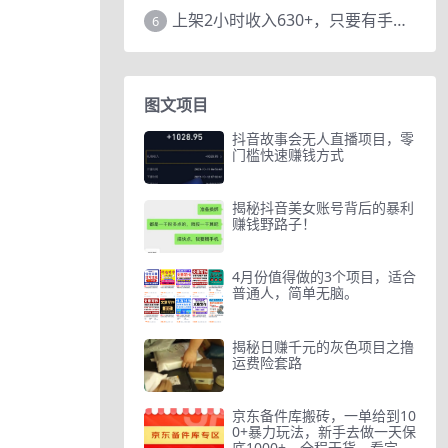
上架2小时收入630+，只要有手就能做的AI搞钱项目，奶奶看完都能学会!
6
图文项目
抖音故事会无人直播项目，零
门槛快速赚钱方式
揭秘抖音美女账号背后的暴利
赚钱野路子！
4月份值得做的3个项目，适合
普通人，简单无脑。
揭秘日赚千元的灰色项目之撸
运费险套路
京东备件库搬砖，一单给到10
0+暴力玩法，新手去做一天保
底1000+，全程干货，看完