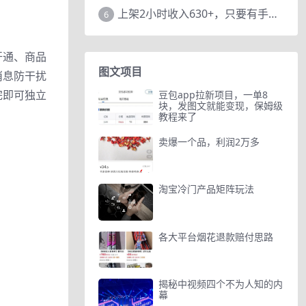
上架2小时收入630+，只要有手就能做的AI搞钱项目，奶奶看完都能学会!
6
开通、商品
图文项目
消息防干扰
完即可独立
豆包app拉新项目，一单8
块，发图文就能变现，保姆级
教程来了
卖爆一个品，利润2万多
淘宝冷门产品矩阵玩法
各大平台烟花退款赔付思路
揭秘中视频四个不为人知的内
幕