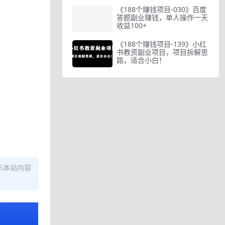
《188个赚钱项目-030》百度
答题副业赚钱，单人操作一天
收益100+
《188个赚钱项目-139》小红
书教资副业项目，项目拆解思
路，适合小白！
布本站内容