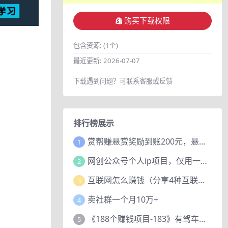
购买下载权限
包含资源:
(1个)
最近更新:
2026-07-07
下载遇到问题？可联系客服或反馈
排行榜展示
赏帮赚悬赏奖励到账200元，悬赏任务多劳多得，人人可做。
1
网创公众号个人ip项目，仅用一篇文章做到全网引流！
2
互联网怎么赚钱（分享4种互联网赚钱模式）
3
卖社群一个月10万+
4
《188个赚钱项目-183》有驾车评项目，动动小手，复制粘贴赚44元！
5