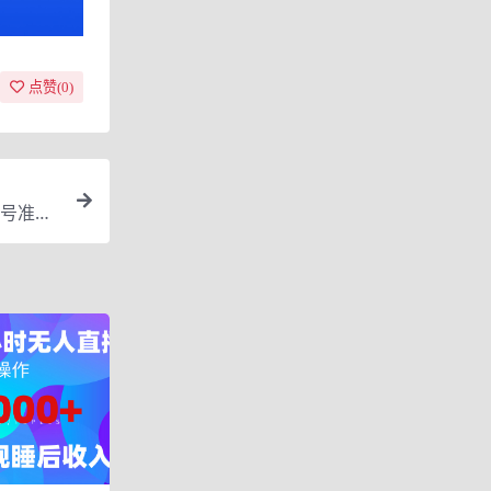
点赞(
0
)
账号准