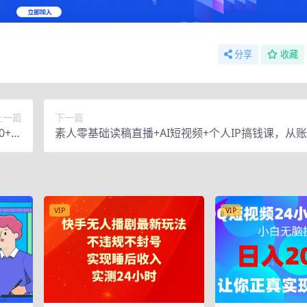
分享
收藏
上一篇
下一篇
0+，
素人零基础读稿直播+AI短视频+个人IP搞钱课，从
放大
备、涨粉制作到开播成交全流程实操教学
VIP
VIP