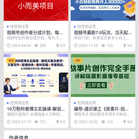
短视频运营
短视频运营
视频号创作者分成计划，每天
视频号最新7.0玩法，当天起号
几分钟，收入1000+，小而美
小白也能轻松月入30000+
视频号创作者分成计划，每天几分
项目介绍：非常适合新手小白上手
项目
钟，收入1000+，小而美项目
操作的蓝海项目，最新玩法，流量
2024-04-04
208
9.9
2024-11-26
130
9.9
池巨大，当天起号，复...
VIP
VIP
短视频运营
短视频运营
10万粉科普博主实操课-解说
编导-通识课之《故事片-创作
文案全教学：文案写作×配音
完全手册》摄影摄像零基础到
课程内容简介 本课程由十万粉科普
课程亮点 耗时数月手把手为粉丝拆
制作×素材剪辑×字幕预设，从
精通（20节课程）
博主利群之马打造，专注科普解说
解书中知识点，并结合自己16年的
2026-07-10
151
9.9
2023-10-02
125
9.9
零解锁伙伴计划+精选收益
短视频变现，核心讲...
教学实践经验，用...
作者信息