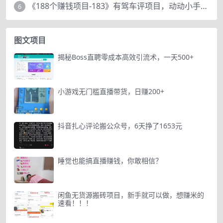
《188个赚钱项目-183》有驾车评项目，动动小手，复制粘贴赚44元！
6
图文项目
揭秘Boss直聘零成本高效引流术，一天500+
小游戏无门槛直播带货，日赚200+
抖音扎心评论搬公众号，6天挣了1653元
睡觉也能搞直播赚钱，你敢相信？
闲鱼无货源搬砖项目，新手就可以做，想赚米的
速看！！！