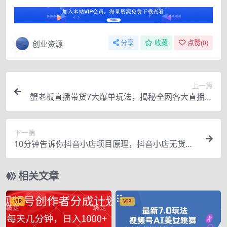
创业资源
分享
收藏
点赞(
0
)
上一篇
蟹老板直播带货7大爆单玩法，揭秘全网各大直播套
路玩法
下一篇
10分钟告诉你抖音小店项目原理，抖音小店无货源
店群必爆玩法
相关文章
VIP
VIP