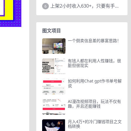
上架2小时收入630+，只要有手就能做的AI搞钱项目，奶奶看完都能学会!
6
图文项目
一个倒卖信息差的暴富思路！
有钱人都在利用人性赚钱，很
脏但很现实
如何利用Chat gpt作书单号解
说
AI漫改视频项目，玩法不仅有
趣，并且还能赚钱
月入4万+的冷门赚钱项目之文
档转换