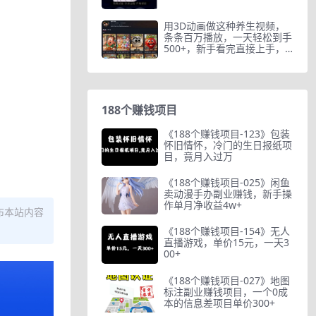
用3D动画做这种养生视频，
条条百万播放，一天轻松到手
500+，新手看完直接上手，
全…
188个赚钱项目
《188个赚钱项目-123》包装
怀旧情怀，冷门的生日报纸项
目，竟月入过万
《188个赚钱项目-025》闲鱼
卖动漫手办副业赚钱，新手操
作单月净收益4w+
布本站内容
《188个赚钱项目-154》无人
直播游戏，单价15元，一天3
00+
《188个赚钱项目-027》地图
标注副业赚钱项目，一个0成
本的信息差项目单价300+