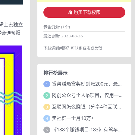
购买下载权限
逻辑上去独立
包含资源:
(1个)
学会选预爆
最近更新:
2023-08-26
下载遇到问题？可联系客服或反馈
排行榜展示
赏帮赚悬赏奖励到账200元，悬赏任务多劳多得，人人可做。
1
网创公众号个人ip项目，仅用一篇文章做到全网引流！
2
互联网怎么赚钱（分享4种互联网赚钱模式）
3
卖社群一个月10万+
4
《188个赚钱项目-183》有驾车评项目，动动小手，复制粘贴赚44元！
5