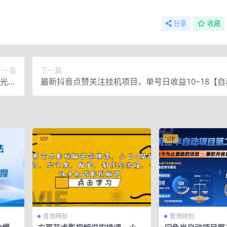
分享
收藏
上一篇
下一篇
光实
最新抖音点赞关注挂机项目，单号日收益10~18【
技巧
+详细教程】
VIP
VIP
冒泡网创
冒泡网创