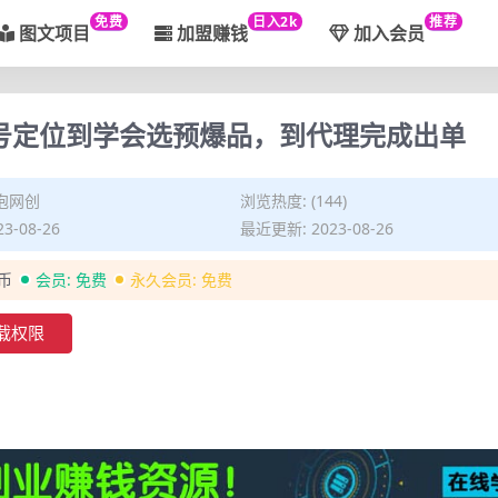
免费
日入2k
推荐
图文项目
加盟赚钱
加入会员
账号定位到学会选预爆品，到代理完成出单
泡网创
浏览热度: (144)
3-08-26
最近更新: 2023-08-26
金币
会员:
免费
永久会员:
免费
载权限