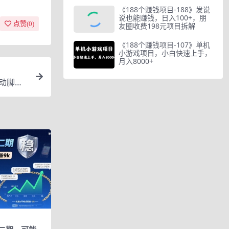
《188个赚钱项目-188》发说
说也能赚钱，日入100+，朋
点赞(
0
)
友圈收费198元项目拆解
《188个赚钱项目-107》单机
小游戏项目，小白快速上手，
月入8000+
自动脚本