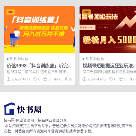
VIP
VIP
短视频运营
短视频运营
价值3998「抖音训练营」听完
视频号短剧搬运狂怼玩法
这期训练营，你会发现月入过万
础小白月入50000+
短视频是目前的风口 这句话不知道被多
简单无脑的短剧搬运狂怼视频号
并不难（22节课）
少新媒体人挂在嘴边念叨几百次了 但我
新出的视频号玩短剧野路子打法
2022-10-11
0
0
6
29
2024-03-13
0
0
们仍然经...
+连爆打法，...
快书屋-创业资源网，精品创业资源分享
-本站资源支持会员下载专享，普通注册会员只能原价购买资源或者限制免费下载
次数，付费会员所有资源可享受资源折扣或者免费下载。