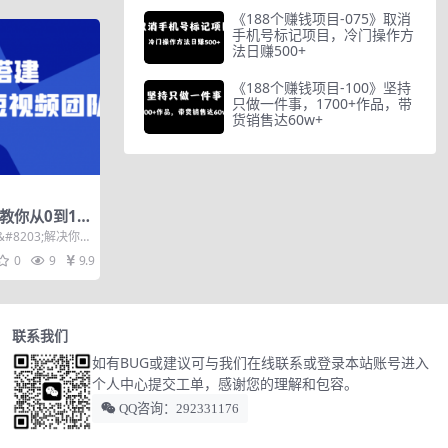
《188个赚钱项目-075》取消
手机号标记项目，冷门操作方
法日赚500+
《188个赚钱项目-100》坚持
只做一件事，1700+作品，带
货销售达60w+
教你从0到1
视频团队，解
8203;解决你
....
0
9
9.9
联系我们
如有BUG或建议可与我们在线联系或登录本站账号进入
个人中心提交工单，感谢您的理解和包容。
QQ咨询：292331176