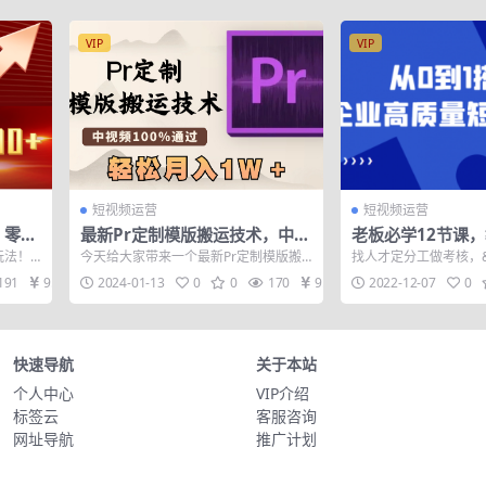
VIP
VIP
短视频运营
短视频运营
，零基
最新Pr定制模版搬运技术，中视
老板必学12节课，
频100%通过，几分钟一条视
搭建企业高质量短
玩法！
今天给大家带来一个最新Pr定制模版搬
找人才定分工做考核，&#
频，轻松月入1W＋
决你的搭建难题
，搬运
运的技术，只需通过定制的去重模版一
的搭建难题 课程目录： 1_1
191
9.9
2024-01-13
0
0
170
9.9
2022-12-07
0
键替换素材...
快速导航
关于本站
个人中心
VIP介绍
标签云
客服咨询
网址导航
推广计划