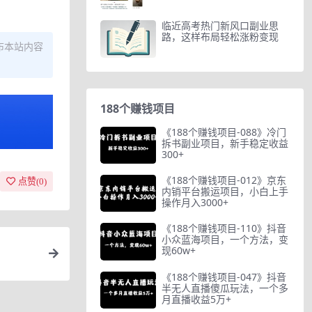
临近高考热门新风口副业思
路，这样布局轻松涨粉变现
布本站内容
188个赚钱项目
《188个赚钱项目-088》冷门
拆书副业项目，新手稳定收益
300+
《188个赚钱项目-012》京东
点赞(
0
)
内销平台搬运项目，小白上手
操作月入3000+
《188个赚钱项目-110》抖音
小众蓝海项目，一个方法，变
现60w+
《188个赚钱项目-047》抖音
半无人直播傻瓜玩法，一个多
月直播收益5万+