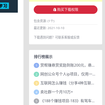
购买下载权限
包含资源:
(1个)
最近更新:
2021-10-10
下载遇到问题？可联系客服或反馈
排行榜展示
赏帮赚悬赏奖励到账200元，悬赏任务多劳多得，人人可做。
1
网创公众号个人ip项目，仅用一篇文章做到全网引流！
2
互联网怎么赚钱（分享4种互联网赚钱模式）
3
卖社群一个月10万+
4
《188个赚钱项目-183》有驾车评项目，动动小手，复制粘贴赚44元！
5