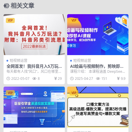
相关文章
VIP
VIP
短视频运营
短视频运营
全网首发！我抖音月入5万玩
AI绘画与视频制作，剪映即梦
法？附赠：抖音另类引流思路
AI课程，8大模块学习，成为
每天都有人找“风口”，风口在哪里？
课程介绍： 本课程涵盖 DeepSeek
创作高手
其实早就在身边，只是大部分后知
认知、即梦 AI 实操、豆包功能应用
2022-05-07
8
29
2025-04-27
151
9.9
后觉，在若干年...
等...
VIP
VIP