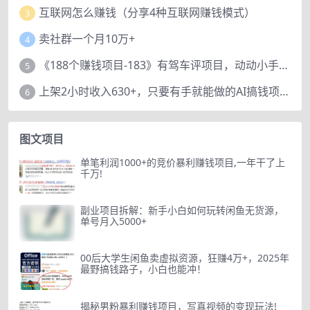
互联网怎么赚钱（分享4种互联网赚钱模式）
3
卖社群一个月10万+
4
《188个赚钱项目-183》有驾车评项目，动动小手，复制粘贴赚44元！
5
上架2小时收入630+，只要有手就能做的AI搞钱项目，奶奶看完都能学会!
6
图文项目
单笔利润1000+的竞价暴利赚钱项目,一年干了上
千万!
副业项目拆解：新手小白如何玩转闲鱼无货源，
单号月入5000+
00后大学生闲鱼卖虚拟资源，狂赚4万+，2025年
最野搞钱路子，小白也能冲！
揭秘男粉暴利赚钱项目，写真视频的变现玩法!