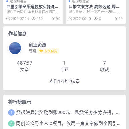
短视频运营
短视频运营
巨量引擎全渠道投放实操课，
口播文案方法-高级选题-爆款
信息流搜索聚光地推全覆盖，
文案，提高5秒完播，快速写
课程内容简介 本套巨量信息流广告
课程介绍： 轻松找差异化选题，提
落地页企微私信引流全套教学
高赞金句+爆款文案
投放实操课程，实操教学信息流、
高5秒完播快速写爆款文案，提升整
2026-07-04
129
9.9
2022-06-15
8
29
搜索、聚光、地推线...
体完播现学现用写...
作者信息
创业资源
等级
永久会员
48757
1
7
文章
评论
收藏
查看作者其他文章
排行榜展示
赏帮赚悬赏奖励到账200元，悬赏任务多劳多得，人人可做。
1
网创公众号个人ip项目，仅用一篇文章做到全网引流！
2