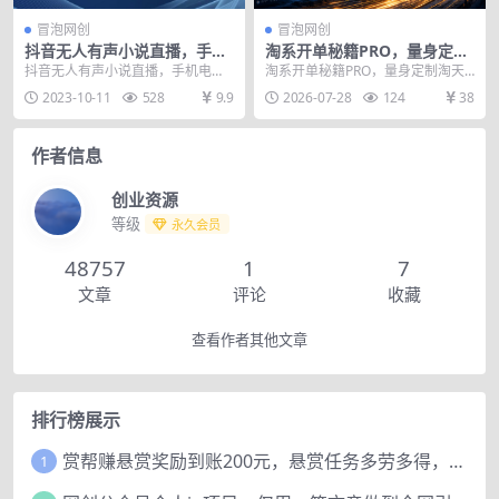
冒泡网创
冒泡网创
抖音无人有声小说直播，手机
淘系开单秘籍PRO，量身定制
电脑都能做，1小时收入破千
淘天实战陪跑计划，告别做店
抖音无人有声小说直播，手机电脑
淘系开单秘籍PRO，量身定制淘天
【揭秘】
迷茫、快速突破运营瓶颈期
都能做，1小时收入破千【揭秘】
实战陪跑计划，告别做店迷茫、快
2023-10-11
528
9.9
2026-07-28
124
38
（更新20260728）
有声小说无人直播项...
速突破运营瓶颈期（...
作者信息
创业资源
等级
永久会员
48757
1
7
文章
评论
收藏
查看作者其他文章
排行榜展示
赏帮赚悬赏奖励到账200元，悬赏任务多劳多得，人人可做。
1