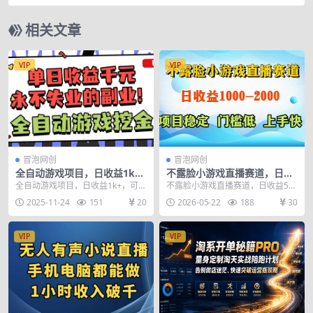
频，简单操作收入过万【教程+涨粉攻略】
相关文章
VIP
VIP
冒泡网创
冒泡网创
全自动游戏项目，日收益1k
不露脸小游戏直播赛道，日收
+，可批量，小白轻松上手，
益500-1k+，可全自动AI玩，
全自动游戏项目，日收益1k+，可批
不露脸小游戏直播赛道，日收益50
永不失业的副业！【揭秘】
可脚本玩，可真人玩，项目稳
量，小白轻松上手，永不失业的副
0-1k+，可全自动AI玩，可脚本玩，
2025-11-24
151
20
2026-05-22
188
30
定，上手快【揭秘】
业！【揭秘】 项...
可真人玩，...
VIP
VIP