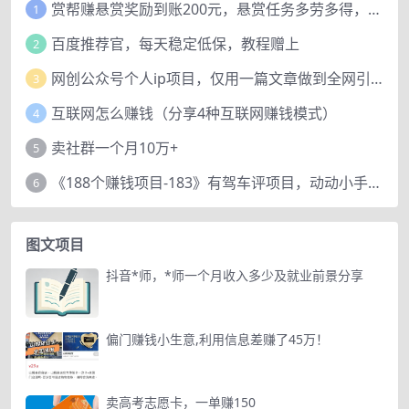
赏帮赚悬赏奖励到账200元，悬赏任务多劳多得，人人可做。
1
百度推荐官，每天稳定低保，教程赠上
2
网创公众号个人ip项目，仅用一篇文章做到全网引流！
3
互联网怎么赚钱（分享4种互联网赚钱模式）
4
卖社群一个月10万+
5
《188个赚钱项目-183》有驾车评项目，动动小手，复制粘贴赚44元！
6
图文项目
抖音*师，*师一个月收入多少及就业前景分享
偏门赚钱小生意,利用信息差赚了45万！
卖高考志愿卡，一单赚150