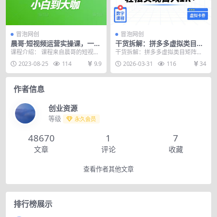
冒泡网创
冒泡网创
晨哥·短视频运营实操课，一部
干货拆解：拼多多虚拟类目矩
手机，账号+剪辑+运营+直
阵化实操，轻松实现日入1k+
课程介绍： 课程来自晨哥的短视频
干货拆解：拼多多虚拟类目矩阵化
播，从小白到大咖
运营实操课，价值498元。快速学
实操，轻松实现日入1k+ 项目介
2023-08-25
114
9.9
2026-03-31
116
34
会打造高权重账号...
绍： 还在项目坑里...
作者信息
创业资源
等级
永久会员
48670
1
7
文章
评论
收藏
查看作者其他文章
排行榜展示