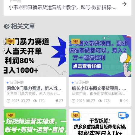
下一篇
小韦老师直播带货运营线上教学，起号-数据指标-投
流-主播训练
相关文章
VIP
VIP
冒泡网创
冒泡网创
闲鱼冷门暴力赛道，新人当天
船长小红书图文带货项目，副
开单，利润80%，日入数张
业或者全职在家做都可以，月
闲鱼冷门暴力赛道，新人当天开
从去年底，很多朋友就私聊船长
【揭秘】
入2万＋超级红利
单，利润80%，日入数张【揭秘】
问，有没有小红书相关的变现项
2025-03-27
179
27
2023-08-27
178
9.9
项目揭秘，项目介绍...
目，因为小红书的流量付费...
VIP
VIP