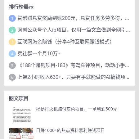
排行榜展示
赏帮赚悬赏奖励到账200元，悬赏任务多劳多得，人人可做。
1
网创公众号个人ip项目，仅用一篇文章做到全网引流！
2
互联网怎么赚钱（分享4种互联网赚钱模式）
3
卖社群一个月10万+
4
《188个赚钱项目-183》有驾车评项目，动动小手，复制粘贴赚44元！
5
上架2小时收入630+，只要有手就能做的AI搞钱项目，奶奶看完都能学会!
6
图文项目
揭秘打火机赔付灰色项目，一单利润500元
日赚1000+的热点资料暴利赚钱项目