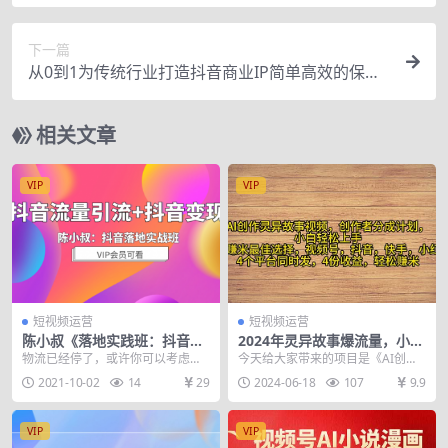
下一篇
从0到1为传统行业打造抖音商业IP简单高效的保姆
级攻略
相关文章
VIP
VIP
短视频运营
短视频运营
陈小叔《落地实践班：抖音流
2024年灵异故事爆流量，小白
量引流+抖音变现》
轻松上手，副业的绝佳选择，
物流已经停了，或许你可以考虑下
今天给大家带来的项目是《AI创作
轻松月入过万
抖音（短视频）引流变现玩法，通
灵异故事视频，创作者分成，2024
2021-10-02
14
29
2024-06-18
107
9.9
过给人引流变现到打造...
年灵异故事爆流...
VIP
VIP