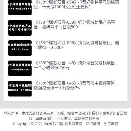
《188个赚钱项目-064》抖音好物种草号赚钱项
目，一天挣1000比上班还要多！
《188个赚钱项目-039》细分领域助眠产品项
目，搬砖两小时日赚500+
《188个赚钱项目-096》抖音同城宠物项目，佣
金收益一天500+
《188个赚钱项目-145》海外录音员赚钱项目，
一个小时最低250元
《188个赚钱项目-046》抖音蓝海中视频赛道，
数据控玩法一个月涨粉7w
特别声明：本站大部分资源来源于网络，如若本站内容有侵犯了原著者的合法权
益，请联系我们，一经查实，本站将立刻删除。
Copyright © 2021-2026
快书屋-创业资源网
|
站点地图
|
免责声明