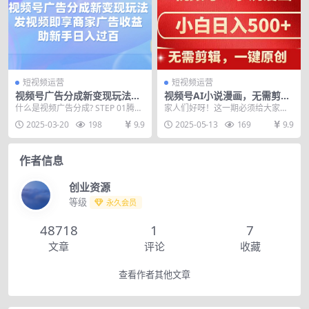
短视频运营
短视频运营
视频号广告分成新变现玩法：
视频号AI小说漫画，无需剪
发视频即享商家广告收益，助
辑，一键洗稿原创，小白日入
什么是视频广告分成? STEP 01腾讯
家人们好呀！这一期必须给大家安
新手日入过百
500+，喂饭级教程
项目 安全可靠 就是在你每天用的微
利一个超棒的福利——视频号分成
2025-03-20
198
9.9
2025-05-13
169
9.9
信视频...
者计划漫画小说全新A...
作者信息
创业资源
等级
永久会员
48718
1
7
文章
评论
收藏
查看作者其他文章