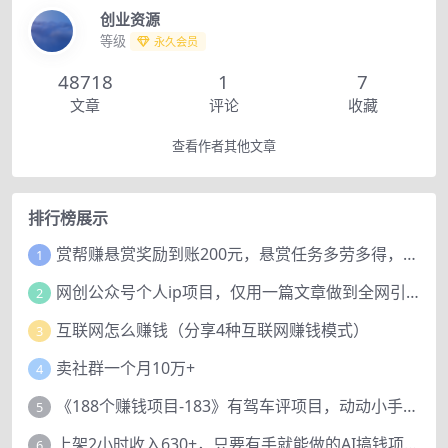
创业资源
等级
永久会员
48718
1
7
文章
评论
收藏
查看作者其他文章
排行榜展示
赏帮赚悬赏奖励到账200元，悬赏任务多劳多得，人人可做。
1
网创公众号个人ip项目，仅用一篇文章做到全网引流！
2
互联网怎么赚钱（分享4种互联网赚钱模式）
3
卖社群一个月10万+
4
《188个赚钱项目-183》有驾车评项目，动动小手，复制粘贴赚44元！
5
上架2小时收入630+，只要有手就能做的AI搞钱项目，奶奶看完都能学会!
6