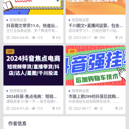
短视频运营
短视频运营
抖音图文带货11.0，快速出单
千川图文+直播间运营，包含
拿结果，高效做账号（基础课
千川短视频图文、千川直播
主打全品类运营，多个赛道齐发力
适合谁学习 1、已经在做千川运
+精英课=92节）
间、小店随心推等等
达人更容易找准品类，快速出单拿
营、短视频图文、直播间的朋友；
2024-04-06
119
9.9
2023-04-11
169
29
结果，高效做账号 基...
2、准备做千川运营...
VIP
VIP
短视频运营
短视频运营
2024抖音-焦点电商：短视频
市面上割299的抖音后挂购物
带货/直播带货/抖店/达人/星
车技术
课程目录 01第一节----账号搭建+巨
抖音强挂车后加购物车技术，，出
图/千川投流/32节课
量算数+抖音认知流程梳理.mp4 02
售，，是技术，不是软件 市面上大
2024-07-26
173
9.9
2022-06-17
12
29
第...
佬都在用的方法，技...
作者信息