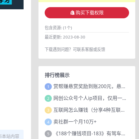
购买下载权限
包含资源:
(1个)
最近更新:
2023-08-30
下载遇到问题？可联系客服或反馈
排行榜展示
赏帮赚悬赏奖励到账200元，悬赏任务多劳多得，人人可做。
1
网创公众号个人ip项目，仅用一篇文章做到全网引流！
2
互联网怎么赚钱（分享4种互联网赚钱模式）
3
卖社群一个月10万+
4
《188个赚钱项目-183》有驾车评项目，动动小手，复制粘贴赚44元！
5
布本站内容