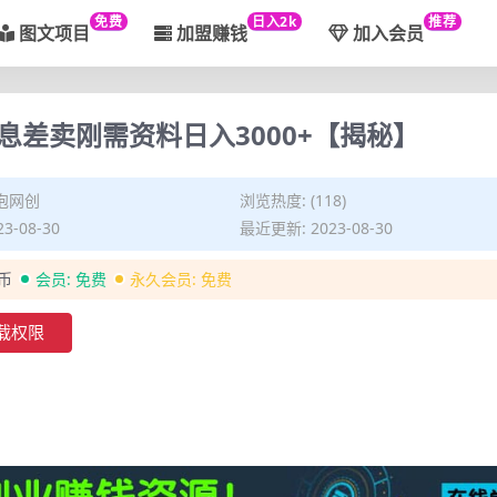
免费
日入2k
推荐
图文项目
加盟赚钱
加入会员
差卖刚需资料日入3000+【揭秘】
泡网创
浏览热度: (118)
3-08-30
最近更新: 2023-08-30
金币
会员:
免费
永久会员:
免费
载权限