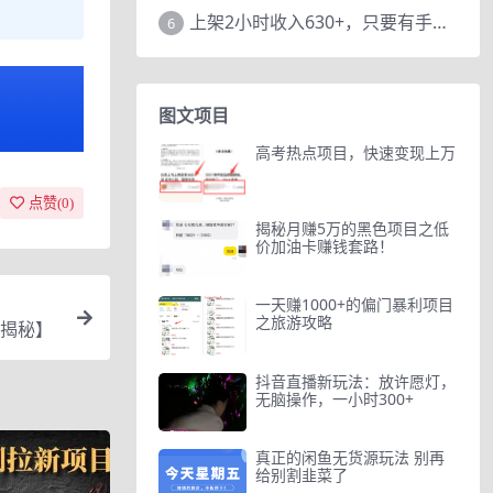
上架2小时收入630+，只要有手就能做的AI搞钱项目，奶奶看完都能学会!
6
图文项目
高考热点项目，快速变现上万
点赞(
0
)
揭秘月赚5万的黑色项目之低
价加油卡赚钱套路！
一天赚1000+的偏门暴利项目
之旅游攻略
揭秘】
抖音直播新玩法：放许愿灯，
无脑操作，一小时300+
真正的闲鱼无货源玩法 别再
给别割韭菜了