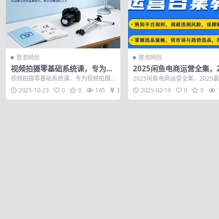
冒泡网创
冒泡网创
视频拍摄零基础系统课，专为视
2025闲鱼电商运营全集，2
频拍摄新手设计的全面指南
最新咸鱼玩法
视频拍摄零基础系统课，专为视频拍摄
2025闲鱼电商运营全集，2025
新手设计的全面指南 这套课程的目的不
玩法 熟知平台规则，规避违规风
2025-10-23
0
0
145
38
2025-02-19
0
0
是为了让你...
障...