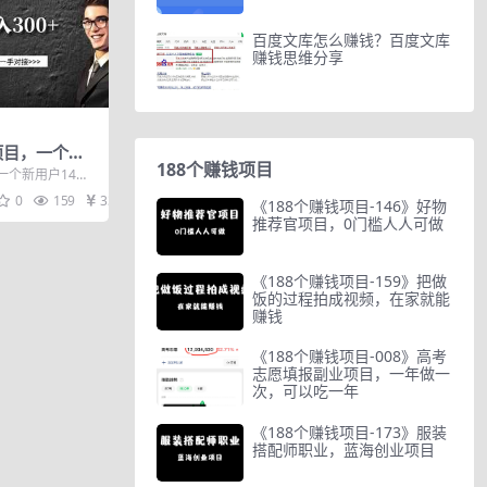
百度文库怎么赚钱？百度文库
赚钱思维分享
刷项目，一个新
188个赚钱项目
法日入300+
，一个新用户14
目介绍： t...
0
159
33
《188个赚钱项目-146》好物
推荐官项目，0门槛人人可做
《188个赚钱项目-159》把做
饭的过程拍成视频，在家就能
赚钱
《188个赚钱项目-008》高考
志愿填报副业项目，一年做一
次，可以吃一年
《188个赚钱项目-173》服装
搭配师职业，蓝海创业项目