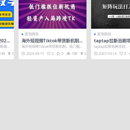
冒泡网创
冒泡网创
025
海外短视频Tiktok带货新机制，
taptap拉新自
低门槛抓住新机遇，轻资产入局
用户14元，矩阵玩
最新咸鱼
海外短视频Tiktok带货新机制，低门槛抓
taptap拉新自刷项目
跨境TK
险，保
住新机遇，轻资产入局跨境TK 课程内
元，矩阵玩法日入300+ 项
149
37
2024-09-15
0
0
180
25
2025-03-14
0
容...