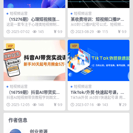
短视频运营
短视频运营
（15276期）心理短视频涨粉
某收费培训：短视频口播IP实
秘籍，38作品获12万粉丝，含
战营，讲透短视频创业核心方
这是一套专注于心理类短视频制作
从0到1口播IP起号公式、短视频创
选题制作全流程教学
法，让你真正赚到钱
的实战课程，通过38个作品实现12
业三板斧、视频号及私域运营全套
2025-07-02
145
9.9
2023-08-29
115
9.9
万粉丝增长，验证...
方法 课程包括：...
VIP
VIP
短视频运营
短视频运营
（16759期）抖音AI带货实战
TikTok/外贸·快速起号课，方
课，涨粉拉流、提示词运用、
向认知，起号宝典，账号运
抖音AI短视频带货教程学到图文短
TikTok外贸 从0到1快速起号课 用商
挂车运营，新手30天起号月佣
营，视频拍摄(33节)
视频带货教程 第一阶段：涨粉拉流
业思维突破从0到1 都说TikTok好...
2025-12-05
146
9.9
2023-07-16
143
29
金5万+
01、第1课学...
作者信息
创业资源