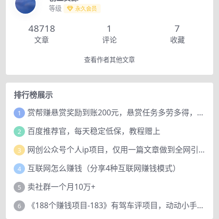
等级
永久会员
48718
1
7
文章
评论
收藏
查看作者其他文章
排行榜展示
赏帮赚悬赏奖励到账200元，悬赏任务多劳多得，人人可做。
1
百度推荐官，每天稳定低保，教程赠上
2
网创公众号个人ip项目，仅用一篇文章做到全网引流！
3
互联网怎么赚钱（分享4种互联网赚钱模式）
4
卖社群一个月10万+
5
《188个赚钱项目-183》有驾车评项目，动动小手，复制粘贴赚44元！
6