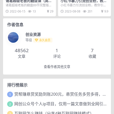
诸葛超级老板的翻盘课（高阶
小红书暴力引流创业粉，教你
版），实体老板的起号课，诸
引流高质量创业粉，价值2980
诸葛超级老板的翻盘89节完整版课
小红书暴力引流创业粉，教你引流
葛一到流量必爆
程视频资源高阶版诸葛一到流量必
高质量创业粉，价值2980 第一课，
2022-06-15
13
29
2023-08-08
201
9.9
爆！流量军师诸葛亲...
小红书群引流养...
作者信息
创业资源
等级
永久会员
48562
1
7
文章
评论
收藏
查看作者其他文章
排行榜展示
赏帮赚悬赏奖励到账200元，悬赏任务多劳多得，人人可做。
1
网创公众号个人ip项目，仅用一篇文章做到全网引流！
2
互联网怎么赚钱（分享4种互联网赚钱模式）
3