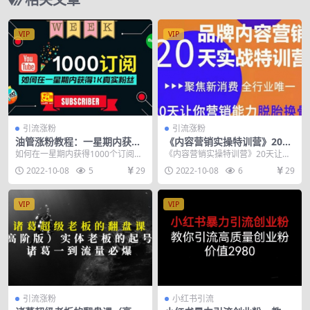
VIP
VIP
引流涨粉
引流涨粉
油管涨粉教程：一星期内获得
《内容营销实操特训营》20天
1000真实粉丝，免费且快速的
让你营销能力脱胎换骨（价值
如何在一星期内获得1000个订阅，
《内容营销实操特训营》20天让你
方法 操作简单
3999）
Youtube快速增加订阅的方法｜免
营销能力脱胎换骨（价值3999） 你
2022-10-08
5
29
2022-10-08
6
29
费且快速增...
将收获 1：...
VIP
VIP
引流涨粉
小红书引流