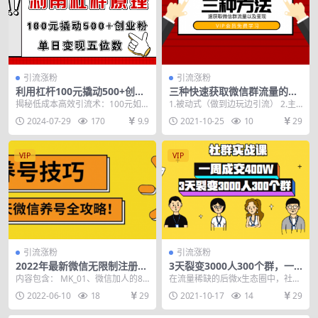
引流涨粉
引流涨粉
利用杠杆100元撬动500+创业
三种快速获取微信群流量的方
粉，单日变现5位数
法和变现的技巧
揭秘低成本高效引流术：100元如
1.被动式（做到边玩边引流） 2.主
何撬动500+高质量创业粉丝的实战
动式（无脑操作） 3.裂变式（资源
2024-07-29
170
9.9
2021-10-25
10
29
秘籍 在网赚与...
最大化利用...
VIP
VIP
引流涨粉
引流涨粉
2022年最新微信无限制注册
3天裂变3000人300个群，一
+养号+防封解封技巧（含文档
周成交400W的社群运营实战
内容包含： MK_01、微信加人的8
在流量稀缺的后微x生态圈中，社群
+视频）
种常用方式及上限规则 如何不封号
运营已成各大商家的必争之地。顶
2022-06-10
18
29
2021-10-17
14
29
MK_02...
级运营者已经成为私...