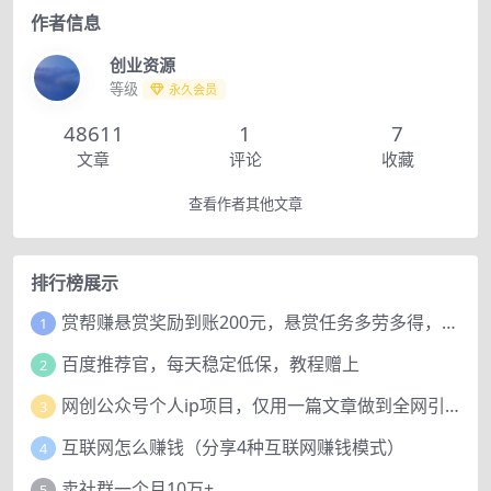
作者信息
创业资源
等级
永久会员
48611
1
7
文章
评论
收藏
查看作者其他文章
排行榜展示
赏帮赚悬赏奖励到账200元，悬赏任务多劳多得，人人可做。
1
百度推荐官，每天稳定低保，教程赠上
2
网创公众号个人ip项目，仅用一篇文章做到全网引流！
3
互联网怎么赚钱（分享4种互联网赚钱模式）
4
卖社群一个月10万+
5