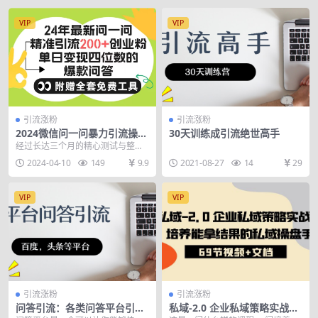
VIP
VIP
引流涨粉
引流涨粉
2024微信问一问暴力引流操
30天训练成引流绝世高手
作，单个日引200+创业粉！不
经过长达三个月的精心测试与整
限制注册账号！0封…
理，我终于为大家呈现了这篇详尽
2024-04-10
149
9.9
2021-08-27
14
29
的问一问精准引流教程。...
VIP
VIP
引流涨粉
引流涨粉
问答引流：各类问答平台引流
私域-2.0 企业私域策略实战