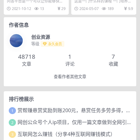
技术
课，培养能拿结果的私域操盘
问答平台是一个可以让你能够快速
这是一门什么样的课程 一门培养私
手 (69节视频+文档)
找到精准客户的其中一个渠道，一
域咨询顾问的课程 !每个人都要有脱
2021-10-12
13
29
2024-05-07
189
9.9
些有需求的用户会主动...
高职场成为个体...
作者信息
创业资源
等级
永久会员
48718
1
7
文章
评论
收藏
查看作者其他文章
排行榜展示
赏帮赚悬赏奖励到账200元，悬赏任务多劳多得，人人可做。
1
网创公众号个人ip项目，仅用一篇文章做到全网引流！
2
互联网怎么赚钱（分享4种互联网赚钱模式）
3