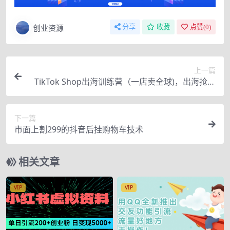
创业资源
分享
收藏
点赞(
0
)
上一篇
TikTok Shop出海训练营（一店卖全球)，出海抢占
全球新流量
下一篇
市面上割299的抖音后挂购物车技术
相关文章
VIP
VIP