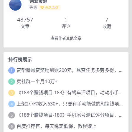
创业资源
等级
永久会员
48757
1
7
文章
评论
收藏
查看作者其他文章
排行榜展示
赏帮赚悬赏奖励到账200元，悬赏任务多劳多得，人人可做。
1
卖社群一个月10万+
2
《188个赚钱项目-183》有驾车评项目，动动小手，复制粘贴赚44元！
3
上架2小时收入630+，只要有手就能做的AI搞钱项目，奶奶看完都能学会!
4
《188个赚钱项目-180》手机尾号测试评分项目，短视频直播日赚200+
5
百度推荐官，每天稳定低保，教程赠上
6