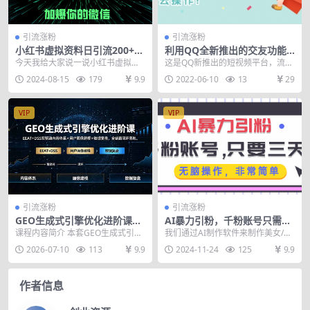
引流涨粉
引流涨粉
小红书虚拟资料日引流200+创
利用QQ全新推出的交友功能
业粉，单日变现5000+
引流，搞流量好地方，快去操
今天我给大家说一说小红书虚拟资
这是QQ新推出的短视频平台，流量
作！
料引流创业粉，这简直就是创业路
非常巨大，属于前期阶段，流量红
2024-08-15
179
9.9
2022-06-10
13
29
上的一条捷径！小红书...
利期，并且手机QQ...
VIP
VIP
引流涨粉
引流涨粉
GEO生成式引擎优化进阶课：
AI暴力引粉，千粉账号只需要
EEAT+DSS双驱动内容体系×用
三天，无脑操作有手就行
课程内容简介 本套GEO生成式引擎
我们通过AI制作软件来制作美女/帅
户画像建模×数据复盘，全链
优化进阶实战课共11节完整教学，
哥， 发到短视频APP来引粉， AI制
2026-07-10
113
9.9
2024-11-24
125
9.9
路闭环落地
拆解GEO底层...
作出来的...
作者信息