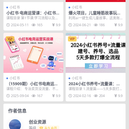
小红书
小红书
小红书·电商运营课：小红书开
爆火项目，儿童睡筋故事玩
店流程，小红书电商如何运营
法，3分钟一条原创作品
课程目录 第1节课:学习流程以及后
利用ai一键生成儿童故事，这类账
（18节视频课）
续实操流程注意事项 第2节课:小红
号，吸引的粉丝都是宝妈，人群属
2024-05-11
165
9.9
2024-06-21
186
9.9
书店铺类型解...
性特别好，家长都是...
VIP
VIP
小红书
小红书
（15909期）小红书电商运营
2024小红书养号+流量课：建
实战课：涵盖直播带货、店铺
号、养号、选品，5天多款打
课程介绍： 专治卖货没流量、不会
课程目录 1.流量篇——5天多款打爆
运营、笔记运营、AI工具赋能
爆全流程
开播的痛点!从注册店铺到直播间人
全流程 2.流量篇——封面、标题、
2025-09-04
167
9.9
2024-02-16
204
9.9
气翻倍，手把手教...
文案、内容...
作者信息
创业资源
等级
永久会员