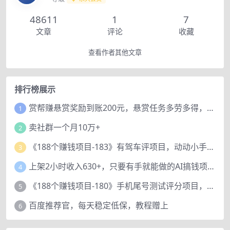
48611
1
7
文章
评论
收藏
查看作者其他文章
排行榜展示
赏帮赚悬赏奖励到账200元，悬赏任务多劳多得，人人可做。
1
卖社群一个月10万+
2
《188个赚钱项目-183》有驾车评项目，动动小手，复制粘贴赚44元！
3
上架2小时收入630+，只要有手就能做的AI搞钱项目，奶奶看完都能学会!
4
《188个赚钱项目-180》手机尾号测试评分项目，短视频直播日赚200+
5
百度推荐官，每天稳定低保，教程赠上
6