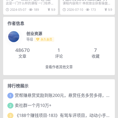
课，培养能拿结果的私域操盘
案例打造客户信任，完整落地
这是一门什么样的课程 一门培养私
课程内容简介 林叔旅业获客操盘术
手 (69节视频+文档)
执行方案，行业避坑账号布局
域咨询顾问的课程 !每个人都要有脱
聚焦旅游行业线上线下获客全流
2024-05-07
189
9.9
2026-07-10
173
9.9
心法
高职场成为个体...
程，拆解经过实战验证...
作者信息
创业资源
等级
永久会员
48670
1
7
文章
评论
收藏
查看作者其他文章
排行榜展示
赏帮赚悬赏奖励到账200元，悬赏任务多劳多得，人人可做。
1
卖社群一个月10万+
2
《188个赚钱项目-183》有驾车评项目，动动小手，复制粘贴赚44元！
3