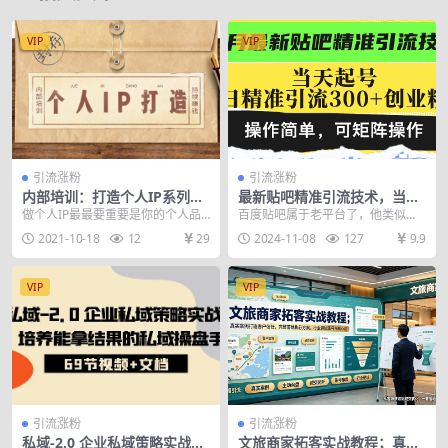
VIP
VIP
引流涨粉
引流涨粉
内部培训：打造个人IP系列，
最新贴吧精准引流技术，当天
永久持续赚钱方法
起号，日精准引流300+创业
做个人IP最最要重要是你的个人品
百度贴吧属于老平台了，他类似于
粉，操作简单，可…
牌，所以你在做IP的时候一定要突
知识星球和豆瓣一样属于一个圈子
2021-10-18
12
29
2024-11-08
127
9.9
出你的个人化的形...
平台，在适合自己的圈...
VIP
VIP
引流涨粉
引流涨粉
私域-2.0 企业私域策略实战
文旅商家拓客实战教程；真实