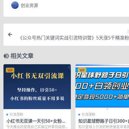
创业资源
《公众号热门关键词实战引流特训营》5天涨5千精准
独广点通每天赚
相关文章
VIP
VIP
引流涨粉
引流涨粉
小红书无双课一天引50+女粉，
知识星球野路子日引300+
不用做视频发视频，小白也很容
创业粉，日稳定变现5000
今天推出的是我自己实操过并拿到成绩
知识星球上引流的粉质量是非常