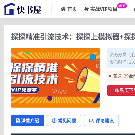
VIP
首页
实战VIP项目
探探精准引流技术：探探上模拟器+探
资源分类:
引
发布时间: 202
普通:
29金
购买下
详情介绍
常见问题
评论建议