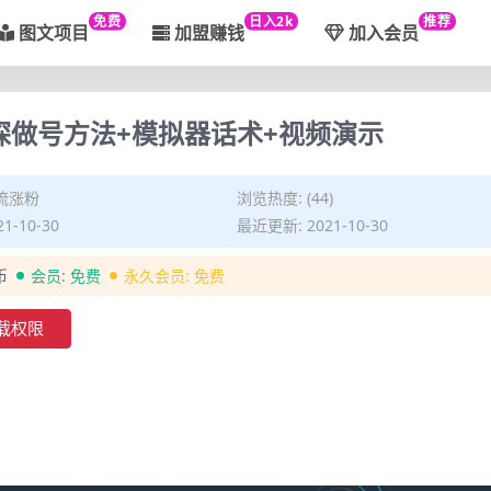
免费
日入2k
推荐
图文项目
加盟赚钱
加入会员
探做号方法+模拟器话术+视频演示
流涨粉
浏览热度: (44)
1-10-30
最近更新: 2021-10-30
币
会员:
免费
永久会员:
免费
载权限