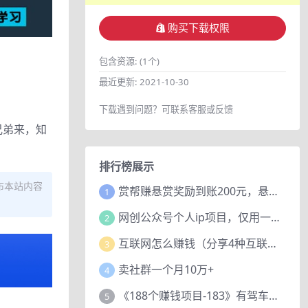
购买下载权限
包含资源:
(1个)
最近更新:
2021-10-30
下载遇到问题？可联系客服或反馈
兄弟来，知
排行榜展示
布本站内容
赏帮赚悬赏奖励到账200元，悬赏任务多劳多得，人人可做。
1
网创公众号个人ip项目，仅用一篇文章做到全网引流！
2
互联网怎么赚钱（分享4种互联网赚钱模式）
3
卖社群一个月10万+
4
《188个赚钱项目-183》有驾车评项目，动动小手，复制粘贴赚44元！
5