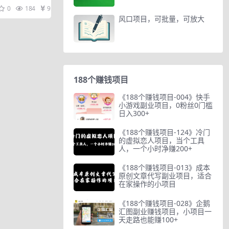
盈利
、直播、剪辑，
0
184
9.9
风口项目，可批量，可放大
188个赚钱项目
《188个赚钱项目-004》快手
小游戏副业项目，0粉丝0门槛
日入300+
《188个赚钱项目-124》冷门
的虚拟恋人项目，当个工具
人，一个小时净赚200+
《188个赚钱项目-013》成本
原创文章代写副业项目，适合
在家操作的小项目
《188个赚钱项目-028》企鹅
汇图副业赚钱项目，小项目一
天走路也能赚100+