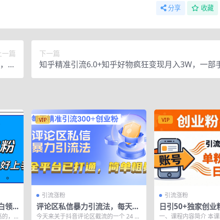
分享
收藏
上一篇
下一篇
粉，单
知乎精准引流6.0+知乎好物疯狂变现月入3W，一部
百元
可 5天见效
VIP
VIP
引流涨粉
引流涨粉
白领
评论区私信暴力引流法，每天精
日引50+独家创业
+简单
准引流300+创业粉，全平台已
个账号即可开干，
高的，
今天来关于抖音评论区截流的一个 24 年
一、课程内容简介 本