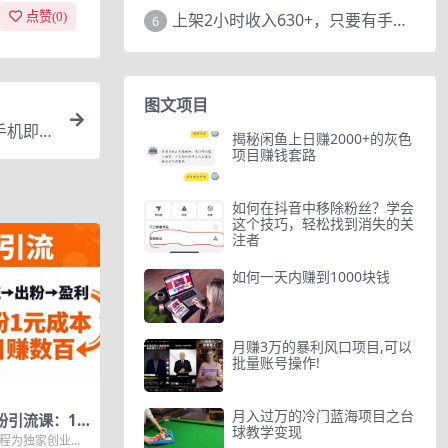
点赞(
0
)
上架2小时收入630+，只要有手就能做的AI搞钱项目，奶奶看完都能学会!
6
图文项目
手机即
揭秘闲鱼上日赚2000+的灰色
项目赚钱套路
如何在抖音中移除粉丝？学会
这个技巧，轻松找到消失的关
注者
如何一天内赚到1000块钱
月赚3万的暴利风口项目,可以
批量账号操作!
月入过万的冷门蓝海项目之台
粉引流课：1
球教学变现
单粉1元成
课程为独家创业粉