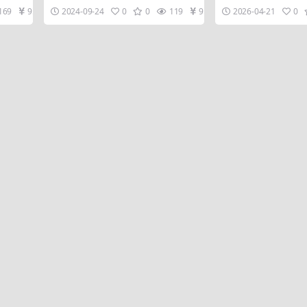
打通，简单粗暴
本，日赚数百出粉
自己也
最新的方法。那么看过我课程的人应该
引流实战课，无需投流
169
9.9
2024-09-24
0
0
119
9.9
2026-04-21
0
都知道...
仅需1个抖...