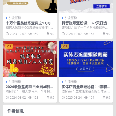
引流涨粉
引流涨粉
十万个富翁修炼宝典之1.QQ流
抖音账号涨粉课：3-7天打造
量每天4-5小时，一天500-100
千粉万粉账号，真人真粉价值
相信大家对于QQ流量每天操作4-5
该项目介绍了一个抖音涨粉课程，
0
高，实操月入3万+
个小时能赚到这么多的钱肯定很感
通过发布作品自然涨粉，3-7天可达
2023-12-07
159
9.9
2024-10-07
163
9.9
兴趣，那么要做到...
千粉万粉。账号可...
VIP
VIP
引流涨粉
引流涨粉
2024最新蓝海项目全局ai制作
实体店流量爆破秘籍：1套模
视频，小白轻松上手，简单矩
板+1个AI工具=1000条精准视
项目简介： 给大家带来一个年初刚
适合谁? 1.生意越来越差的实体店 2.
阵，收入稳定
频，全自动流量变现
需项目，经济环境不好的情况下人
想做短视频获客的老板 3.区域品牌
2024-03-02
128
9.9
2025-03-24
154
9.9
人都想翻身，利用躺...
连锁的...
作者信息