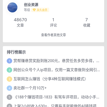
创业资源
等级
永久会员
48670
1
7
文章
评论
收藏
查看作者其他文章
排行榜展示
赏帮赚悬赏奖励到账200元，悬赏任务多劳多得，人人可做。
1
网创公众号个人ip项目，仅用一篇文章做到全网引流！
2
互联网怎么赚钱（分享4种互联网赚钱模式）
3
卖社群一个月10万+
4
《188个赚钱项目-183》有驾车评项目，动动小手，复制粘贴赚44元！
5
上架2小时收入630+，只要有手就能做的AI搞钱项目，奶奶看完都能学会!
6