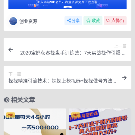
创业资源
分享
收藏
点赞(
0
)
上一篇
2020宝妈获客操盘手训练营：7天实战操作引爆 母
婴、都市、购物宝妈流量
下一篇
探探精准引流技术：探探上模拟器+探探做号方法
+模拟器话术+视频演示
相关文章
VIP
VIP