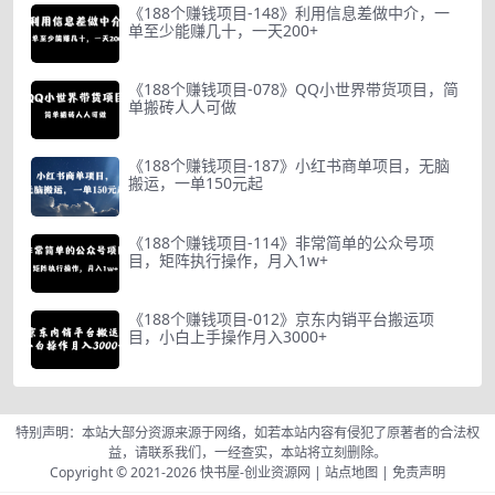
《188个赚钱项目-148》利用信息差做中介，一
单至少能赚几十，一天200+
《188个赚钱项目-078》QQ小世界带货项目，简
单搬砖人人可做
《188个赚钱项目-187》小红书商单项目，无脑
搬运，一单150元起
《188个赚钱项目-114》非常简单的公众号项
目，矩阵执行操作，月入1w+
《188个赚钱项目-012》京东内销平台搬运项
目，小白上手操作月入3000+
特别声明：本站大部分资源来源于网络，如若本站内容有侵犯了原著者的合法权
益，请联系我们，一经查实，本站将立刻删除。
Copyright © 2021-2026
快书屋-创业资源网
|
站点地图
|
免责声明