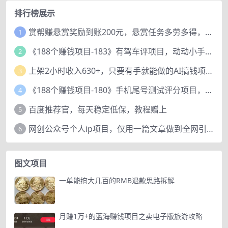
排行榜展示
赏帮赚悬赏奖励到账200元，悬赏任务多劳多得，人人可做。
1
《188个赚钱项目-183》有驾车评项目，动动小手，复制粘贴赚44元！
2
上架2小时收入630+，只要有手就能做的AI搞钱项目，奶奶看完都能学会!
3
《188个赚钱项目-180》手机尾号测试评分项目，短视频直播日赚200+
4
百度推荐官，每天稳定低保，教程赠上
5
网创公众号个人ip项目，仅用一篇文章做到全网引流！
6
图文项目
一单能搞大几百的RMB退款思路拆解
月赚1万+的蓝海赚钱项目之卖电子版旅游攻略