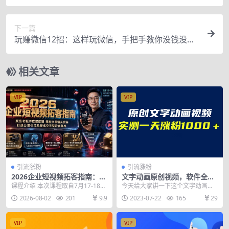
+新玩法，一部手机月入3W
下一篇
玩赚微信12招：这样玩微信，手把手教你没钱没人
脉在家也能多赚10万
相关文章
VIP
VIP
引流涨粉
引流涨粉
2026企业短视频拓客指南：聚
文字动画原创视频，软件全自
焦老板IP底层逻辑，爆款文案
动生成，实测一天涨粉1000＋
课程介绍 本次课程取自7月17-18日
今天给大家讲一下这个文字动画视
镜头实操，打通公域引流私域
（附软件教学）
两天线下小班闭门训练营完整实
频的制作方法，这种视频有哪些好
2026-08-02
201
9.9
2023-07-22
165
29
成交完整获客链路
况，合计四小时...
处呢？ 首先可以直接...
VIP
VIP