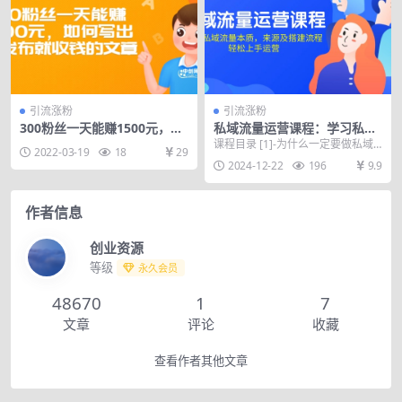
引流涨粉
引流涨粉
300粉丝一天能赚1500元，如
私域流量运营课程：学习私域
何写出一发布就收钱的文章
流量本质，来源及搭建流程，
课程目录 [1]-为什么一定要做私域
2022-03-19
18
29
轻松上手运营
流量？私域流量的底层逻辑.mp4
2024-12-22
196
9.9
[2]-私...
作者信息
创业资源
等级
永久会员
48670
1
7
文章
评论
收藏
查看作者其他文章