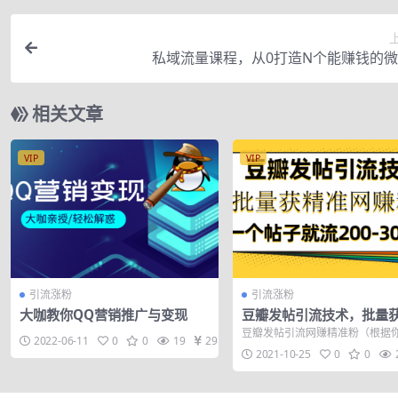
私域流量课程，从0打造N个能赚钱的
相关文章
VIP
VIP
引流涨粉
引流涨粉
大咖教你QQ营销推广与变现
豆瓣发帖引流技术，批量
网赚粉丝，一个帖子就流20
豆瓣发帖引流网赚精准粉（根据
2022-06-11
0
0
19
29
00粉丝
术，还可以引流宝妈粉、兼职粉
2021-10-25
0
0
很多人不了...