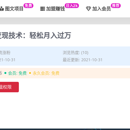
免费
日入2k
推荐
图文项目
加盟赚钱
加入会员
物变现技术：轻松月入过万
流涨粉
浏览热度: (10)
1-10-31
最近更新: 2021-10-31
币
会员:
免费
永久会员:
免费
载权限