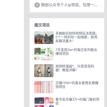
网创公众号个人ip项目，仅用一篇文章做到全网引流！
6
图文项目
多胞胎实拍短视频玩法思路，
5个一样的你一起唱歌，新奇
有趣流量大！
7天变现2w+的每日系列副业
赚钱项目
视频转漫画*，抖音变现利
器！教程详解！
日赚1000+的美女套图长期赚
钱项目
春节前月赚3万+的偏门暴利项
目