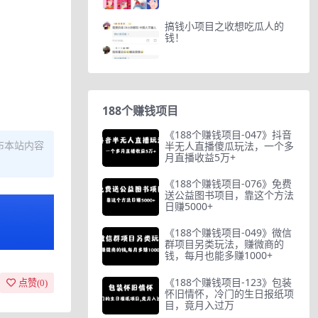
搞钱小项目之收想吃瓜人的
钱！
188个赚钱项目
《188个赚钱项目-047》抖音
布本站内容
半无人直播傻瓜玩法，一个多
月直播收益5万+
《188个赚钱项目-076》免费
送公益图书项目，靠这个方法
日赚5000+
《188个赚钱项目-049》微信
群项目另类玩法，赚微商的
钱，每月也能多赚1000+
《188个赚钱项目-123》包装
点赞(
0
)
怀旧情怀，冷门的生日报纸项
目，竟月入过万