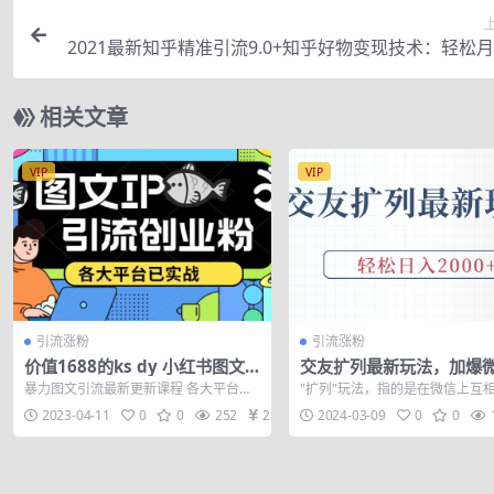
2021最新知乎精准引流9.0+知乎好物变现技术：轻松
相关文章
VIP
VIP
引流涨粉
引流涨粉
价值1688的ks dy 小红书图文i
交友扩列最新玩法，加爆
p引流实操课，日引50-100！各
轻松日入2000+
暴力图文引流最新更新课程 各大平台均
"扩列"玩法，指的是在微信上互
大平台已经实战
已实战，且更新了最新玩法 暴力引流，
友并相互点赞，不需要引...
2023-04-11
0
0
252
29
2024-03-09
0
0
实操简单...