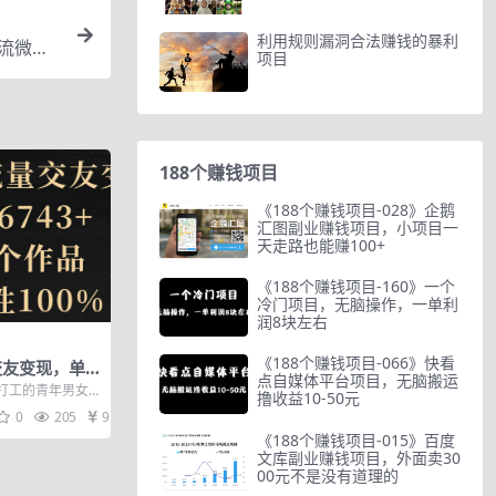
利用规则漏洞合法赚钱的暴利
引流微信
项目
188个赚钱项目
《188个赚钱项目-028》企鹅
汇图副业赚钱项目，小项目一
天走路也能赚100+
《188个赚钱项目-160》一个
冷门项目，无脑操作，一单利
润8块左右
《188个赚钱项目-066》快看
交友变现，单
点自媒体平台项目，无脑搬运
3分钟一个作
打工的青年男女
撸收益10-50元
0%
家后你妈逼你相
0
205
9.9
《188个赚钱项目-015》百度
文库副业赚钱项目，外面卖30
00元不是没有道理的