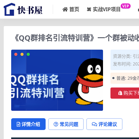
VIP
首页
实战VIP项目
《QQ群排名引流特训营》一个群被动收
资源分类:
引
发布时间: 202
普通:
29金
购买下
详情介绍
常见问题
评论建议