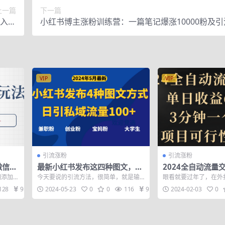
上一篇
下一篇
月入过
小红书博主涨粉训练营：一篇笔记爆涨10000粉及
万
的技巧
VIP
VIP
引流涨粉
引流涨粉
微信，
最新小红书发布这四种图文，日
2024全自动流量
引私域流量100+不成问题，
日收益6743+，
相添加好
今天要说的引流方法，很简单，就是输
眼看就要过年了，在外
品，项目可行性10
出，超级超级超级简单的内容，例如一
们也都陆续返乡了，回
128
9.9
2024-05-23
0
0
116
9.9
2024-02-03
0
段文字，或一...
亲了吗？ 这...