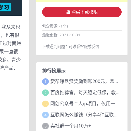
购买下载权限
包含资源:
(1个)
，我从来也
在，也有很
最近更新:
2021-10-31
红包封面赚
下载遇到问题？可联系客服或反馈
果一直很
较多。青少
牌产品、
排行榜展示
赏帮赚悬赏奖励到账200元，悬赏任务多劳多得，人人可做。
1
百度推荐官，每天稳定低保，教程赠上
2
网创公众号个人ip项目，仅用一篇文章做到全网引流！
3
互联网怎么赚钱（分享4种互联网赚钱模式）
4
卖社群一个月10万+
5