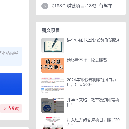
《188个赚钱项目-183》有驾车评项目，动动小手，复制粘贴赚44元！
6
图文项目
讲个小红书上比较冷门的赛道
布本站内容
请尽量不择手段去赚钱
2024年寒假暴利赚钱风口项
目，每天500+
开学季来临，教育赛道刚需项
目！
点赞(
0
)
月入过万的蓝海项目，赚了20
万+