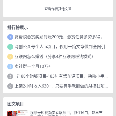
查看作者其他文章
排行榜展示
赏帮赚悬赏奖励到账200元，悬赏任务多劳多得，人人可做。
1
网创公众号个人ip项目，仅用一篇文章做到全网引流！
2
互联网怎么赚钱（分享4种互联网赚钱模式）
3
卖社群一个月10万+
4
《188个赚钱项目-183》有驾车评项目，动动小手，复制粘贴赚44元！
5
上架2小时收入630+，只要有手就能做的AI搞钱项目，奶奶看完都能学会!
6
图文项目
视频号短视频卖春联项目，抓住风口，趁早布