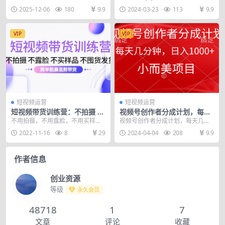
星绘AI等工具实操，复制爆款
视频运营教程
I剪辑实战专栏，涵盖服装平铺、模
板，一定要学的自媒体运营实操
2025-12-06
180
9.9
2024-03-23
113
9.9
月收益3W+
特展示、动态效果...
课！mp4 [2...
VIP
VIP
短视频运营
短视频运营
短视频带货训练营：不拍摄 不
视频号创作者分成计划，每天
露脸 不买样品 不囤货发货 简
几分钟，收入1000+，小而美
不用拍摄，不用露脸，不用买样
视频号创作者分成计划，每天几分
单粗暴混剪带货
项目
品，不用囤货发货，简单粗暴的混
钟，收入1000+，小而美项目
2022-11-16
8
29
2024-04-04
208
9.9
剪带货！ 1.前言.m...
作者信息
创业资源
等级
永久会员
48718
1
7
文章
评论
收藏