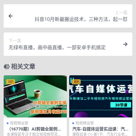
上一篇
抖音10月新最搬运技术，三种方法，起一怼
下一篇
无绿布直播，画中画直播，一部安卓手机搞定
相关文章
VIP
VIP
短视频运营
短视频运营
（16770期）AI剪辑全案例实
汽车-自媒体运营实战课：汽
操课，融入即梦AI、豆包AI、
车-新媒体二手车短视频汽车短
本课程是专注于图文短视频带货的A
课程目录 [1]-第1节：汽车行业老