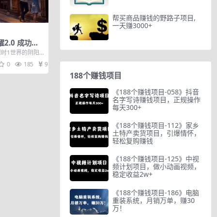
帮买商品赚钱的野路子项目,
一天赚3000+
醒2.0 成功者
本质 了解人
课时1世界的阴阳
面目 富人的思维
0
185
9.9
188个赚钱项目
《188个赚钱项目-058》抖音
名字写诗赚钱项目，正规操作
每天300+
《188个赚钱项目-112》家乡
土特产卖货项目，引爆情怀，
轻松复购赚钱
《188个赚钱项目-125》中视
频计划项目，做小动画视频，
稳定收益2w+
《188个赚钱项目-186》电脑
重装系统，月销万单，赚30
万！