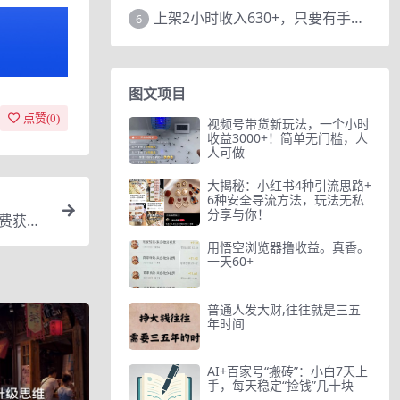
上架2小时收入630+，只要有手就能做的AI搞钱项目，奶奶看完都能学会!
6
图文项目
点赞(
0
)
视频号带货新玩法，一个小时
收益3000+！简单无门槛，人
人可做
大揭秘：小红书4种引流思路+
6种安全导流方法，玩法无私
分享与你！
免费获得
用悟空浏览器撸收益。真香。
一天60+
普通人发大财,往往就是三五
年时间
AI+百家号“搬砖”：小白7天上
手，每天稳定“捡钱”几十块