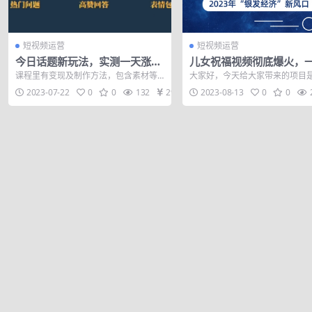
短视频运营
短视频运营
今日话题新玩法，实测一天涨粉
儿女祝福视频彻底爆火，
2万，多种变现方式（教程+5G
品几十万播放，2023年一
课程里有变现及制作方法，包含素材等
大家好，今天给大家带来的项目
素材）
抓住的新风口
资源
祝福视频，2023年一定要抓住银
2023-07-22
0
0
132
29
2023-08-13
0
0
新风口，...