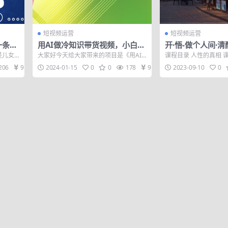
短视频运营
短视频运营
一条作
用AI做冷知识带货视频，小白也
开·悟-做个人间·清
定要
能日入300+
不透露的秘密 看透
是儿女
大家好今天给大家带来的项目是《用AI
课程目录 人性的真相 
性 升级思维
发经济
做冷知识带货视频，小白也能日入300
两面 课时2人性的本来
206
9.9
2024-01-15
0
0
178
9.9
2023-09-10
0
+!》。...
课...