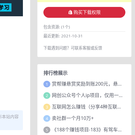
购买下载权限
包含资源:
(1个)
最近更新:
2021-10-31
下载遇到问题？可联系客服或反馈
排行榜展示
赏帮赚悬赏奖励到账200元，悬赏任务多劳多得，人人可做。
1
网创公众号个人ip项目，仅用一篇文章做到全网引流！
2
互联网怎么赚钱（分享4种互联网赚钱模式）
3
布本站内容
卖社群一个月10万+
4
《188个赚钱项目-183》有驾车评项目，动动小手，复制粘贴赚44元！
5