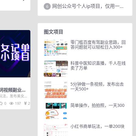
网创公众号个人ip项目，仅用一篇文章做到全网引流！
6
图文项目
零门槛百度有驾副业思路，回
答问题就可以轻松日入300+
科普中医知识直播，千人在线
卖了万单
5分钟做一条视频，发布出去
一天500+
词视频副业小
大解析（教程
玩法，发布美女
现，账号点赞、
0
197
29
简单操作，拍拍照，一天300
小红书商单玩法，一单200块