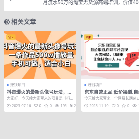
月流水50万的淘宝无货源高端培训，价值40
相关文章
VIP
VIP
赚钱项目
赚钱项目
抖音爆火的最新头像号玩法，一
京东自营正品,低价渠道,自
条作品500w播放量，手机可
台变现，无需囤货，0成本
大家好，今天给大家带来的项目是《抖
今天给大家带来一个网络长期创
做，适合小白
你快速月入3w＋
音爆火的最新头像号玩法，一条作品500
《京东自营正品低价渠道自建平
2023-07-16
0
0
195
29
2023-11-10
0
0
w播放量...
现，无需囤货，...