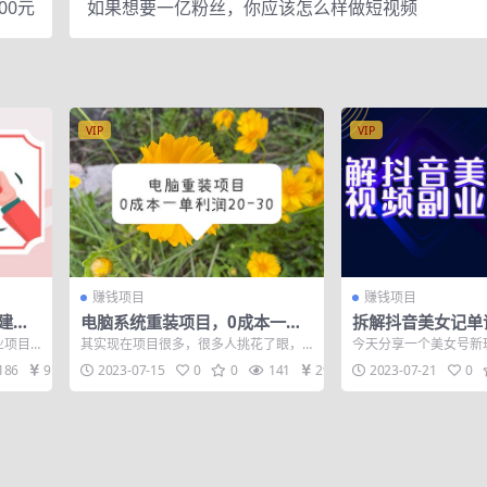
00元
如果想要一亿粉丝，你应该怎么样做短视频
VIP
VIP
赚钱项目
赚钱项目
建平
电脑系统重装项目，0成本一单
拆解抖音美女记单
，让
利润20-30
项目，一条龙玩法
业项目
其实现在项目很多，很多人挑花了眼，
今天分享一个美女号新
+素材）
台变
不是项目不赚钱，是心急了。 有些老项
学单词视频轻松涨粉变
186
9.9
2023-07-15
0
0
141
29
2023-07-21
0
目反而经过...
评论都不错，...