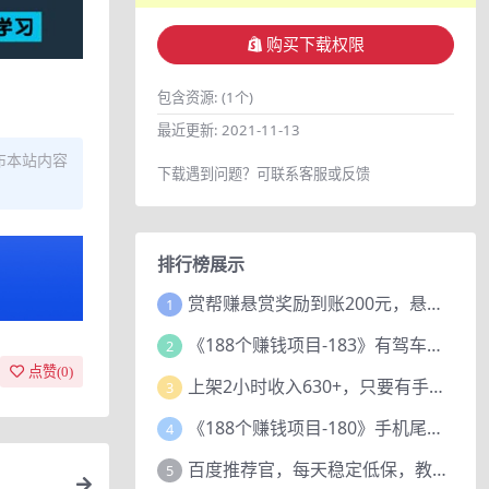
购买下载权限
包含资源:
(1个)
最近更新:
2021-11-13
布本站内容
下载遇到问题？可联系客服或反馈
排行榜展示
赏帮赚悬赏奖励到账200元，悬赏任务多劳多得，人人可做。
1
《188个赚钱项目-183》有驾车评项目，动动小手，复制粘贴赚44元！
2
点赞(
0
)
上架2小时收入630+，只要有手就能做的AI搞钱项目，奶奶看完都能学会!
3
《188个赚钱项目-180》手机尾号测试评分项目，短视频直播日赚200+
4
百度推荐官，每天稳定低保，教程赠上
5