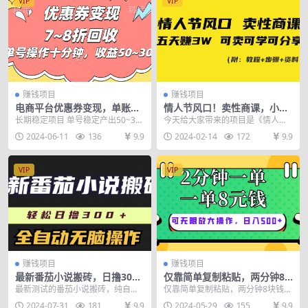
VIP
VIP
赚钱项目
赚钱项目
电商平台优惠券变现，单账号
情人节风口！卖性商课，小白
操作十分钟，日收益50~300
五天赚3W，可卖可学可分
长期稳定项目 单号稳定产出50~30
今天给大家带来的项目是《情人节
享！
0+ 可多号批量操作 收益无上限
风口！卖性商课，小白五天赚3W》
2024-06-11
136
9.9
2024-02-14
172
9.9
“情人节“，即将来...
VIP
VIP
赚钱项目
赚钱项目
最新番茄小说搬砖，日撸300
仅靠简单复制粘贴，两分钟8
＋！全自动操作，可矩阵放大
块钱，可以无限做，执行就有
最新测试的番茄小说搬砖，纯自撸
仅靠简单复制粘贴，两分钟8块钱，
钱赚
玩法，只需脚本软件一键全自动操
可以无限做，执行就有钱赚
2024-07-31
181
9.9
2024-05-29
155
9.9