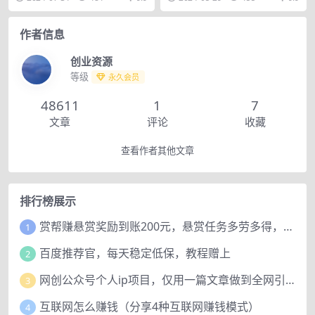
作，完全解放双手。目...
作者信息
创业资源
等级
永久会员
48611
1
7
文章
评论
收藏
查看作者其他文章
排行榜展示
赏帮赚悬赏奖励到账200元，悬赏任务多劳多得，人人可做。
1
百度推荐官，每天稳定低保，教程赠上
2
网创公众号个人ip项目，仅用一篇文章做到全网引流！
3
互联网怎么赚钱（分享4种互联网赚钱模式）
4