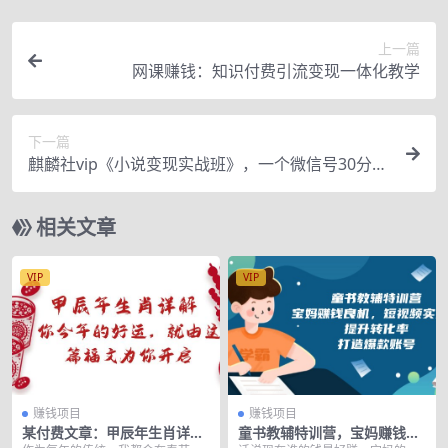
上一篇
网课赚钱：知识付费引流变现一体化教学
下一篇
麒麟社vip《小说变现实战班》，一个微信号30分钟
收入50元
相关文章
VIP
VIP
赚钱项目
赚钱项目
某付费文章：甲辰年生肖详解:
童书教辅特训营，宝妈赚钱良