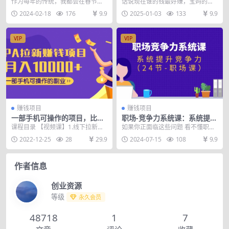
你今年的好运，就由这篇福文
机，短视频实操课，提升转化
作为每年的传统，我都会在春节期
话说现在谁的钱最好赚，宝妈的钱
为你开启
率，打造爆款账号
间发布十二生肖的统盘建议。 还真
最好赚，儿童教辅图书一直是宝妈
2024-02-18
176
9.9
2025-01-03
133
9.9
别说，真的是有不少...
热门的消费项目，课程...
VIP
VIP
赚钱项目
赚钱项目
一部手机可操作的项目，比较
职场-竞争力系统课：系统提升
热门的项目利润很高
竞争力（24节-职场课）
课程目录 【视频课】1.线下拉新先
如果你正面临这些问题 看不懂职场
导课.mp4 【视频课】2.线下拉新ap
规则、抓不住利益要害小则当下吃
2022-12-25
28
29.9
2024-07-15
108
9.9
p是什...
亏、大则长期内耗徒...
作者信息
创业资源
等级
永久会员
48718
1
7