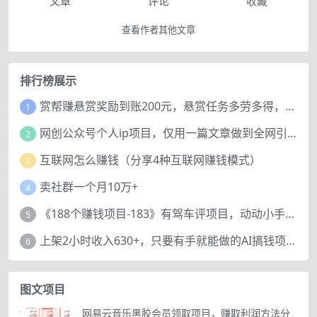
文章
评论
收藏
查看作者其他文章
排行榜展示
赏帮赚悬赏奖励到账200元，悬赏任务多劳多得，人人可做。
1
网创公众号个人ip项目，仅用一篇文章做到全网引流！
2
互联网怎么赚钱（分享4种互联网赚钱模式）
3
卖社群一个月10万+
4
《188个赚钱项目-183》有驾车评项目，动动小手，复制粘贴赚44元！
5
上架2小时收入630+，只要有手就能做的AI搞钱项目，奶奶看完都能学会!
6
图文项目
网易云音乐黑胶会员领取项目，赚取利润方法分