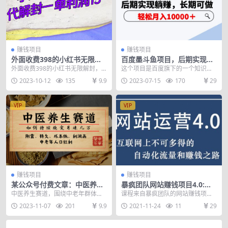
赚钱项目
赚钱项目
外面收费398的小红书无限解
百度墨斗鱼项目，后期实现躺
封，代解封一单15—30
赚，长期可做，轻松月入1000
外面收费398的小红书无限解封，
这个项目是百度旗下的一个知识付
0＋（5节视频课）
代解封一单15—30 项目操作很简
费网站，名字叫做“百度墨斗鱼”，项
2023-10-12
135
9.9
2023-07-15
170
29
单，看一边视频...
目上手非常简单，...
VIP
VIP
赚钱项目
赚钱项目
某公众号付费文章：中医养生
暴疯团队网站赚钱项目4.0:网
赛道，如何持续稳定月赚几万
站运营与盈利，实现流量与盈
中医养生赛道，围绕中老年群体养
课程来自暴疯团队的网站赚钱项目
利自动化的赚钱之路
生健康需求，生产内容，吸引流
4.0：网赚运营与盈利，价值2970
2023-11-07
201
9.9
2021-11-24
11
29
量，卖汤包和书单。 优...
元。本套课程是...