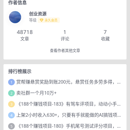
作者信息
创业资源
等级
永久会员
48718
1
7
文章
评论
收藏
查看作者其他文章
排行榜展示
赏帮赚悬赏奖励到账200元，悬赏任务多劳多得，人人可做。
1
卖社群一个月10万+
2
《188个赚钱项目-183》有驾车评项目，动动小手，复制粘贴赚44元！
3
上架2小时收入630+，只要有手就能做的AI搞钱项目，奶奶看完都能学会!
4
《188个赚钱项目-180》手机尾号测试评分项目，短视频直播日赚200+
5