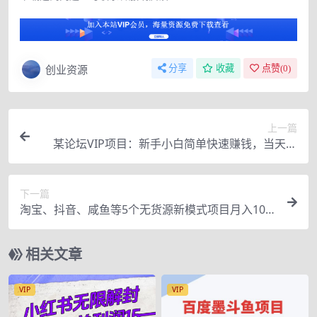
创业资源
分享
收藏
点赞(
0
)
上一篇
某论坛VIP项目：新手小白简单快速赚钱，当天收
益，日赚100+
下一篇
淘宝、抖音、咸鱼等5个无货源新模式项目月入10
万+核心玩法
相关文章
VIP
VIP