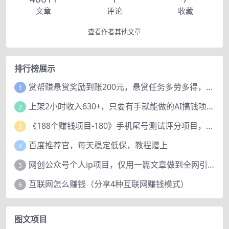
文章
评论
收藏
查看作者其他文章
排行榜展示
赏帮赚悬赏奖励到账200元，悬赏任务多劳多得，人人可做。
1
上架2小时收入630+，只要有手就能做的AI搞钱项目，奶奶看完都能学会!
2
《188个赚钱项目-180》手机尾号测试评分项目，短视频直播日赚200+
3
百度推荐官，每天稳定低保，教程赠上
4
网创公众号个人ip项目，仅用一篇文章做到全网引流！
5
互联网怎么赚钱（分享4种互联网赚钱模式）
6
图文项目