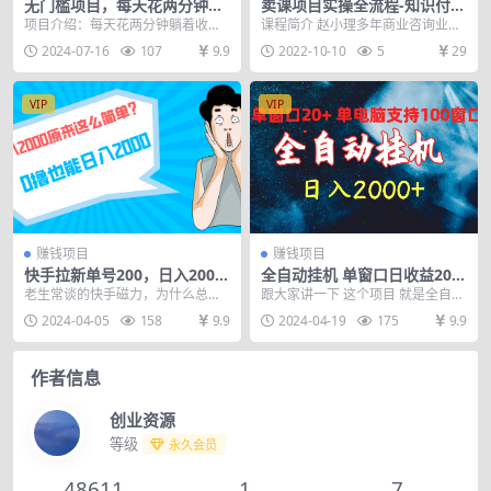
无门槛项目，每天花两分钟躺
卖课项目实操全流程-知识付费
着收益，多种收益方式
运营攻略：学的好也要干得好
项目介绍：每天花两分钟躺着收
课程简介 赵小理多年商业咨询业经
（价值299元）
益，多种收益方式， 项目方为了吸
验、互联网经验。致力于信息技术
2024-07-16
107
9.9
2022-10-10
5
29
引大量的用户到他们平...
行业应用、互联网相...
VIP
VIP
赚钱项目
赚钱项目
快手拉新单号200，日入2000
全自动挂机 单窗口日收益20+
+，长期稳定项目
单电脑支持100窗口 日入2000
老生常谈的快手磁力，为什么总是
跟大家讲一下 这个项目 就是全自动
+
很多人拿不到好的收益？ 明明是可
挂机 电脑配置只要不是太垃圾就能
2024-04-05
158
9.9
2024-04-19
175
9.9
以日入2000+的...
做 单窗口收益...
作者信息
创业资源
等级
永久会员
48611
1
7