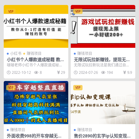
VIP
VIP
小红书
赚钱项目
赚钱项目
小红书个人爆款速成秘籍 教你
无限试玩拉新赚钱，提现无上
从0-1打造有价值 能赚钱的账
限，一小时直接破200+
啵啵老师小红书个人爆款速成秘籍
无限试玩拉新玩法是我们通过自己
号（原价599）
&#8203;教你从0-1玩转小红书
实操测试的落地项目，项目的优势
2022-10-12
8
29
2024-07-26
194
9.9
在于可以无风控的去大...
VIP
VIP
赚钱项目
赚钱项目
外面收费998的开车穿越无人
售价2890的玄学ip认知变现课