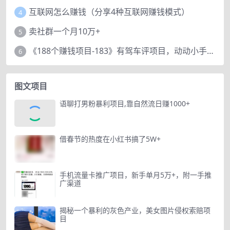
互联网怎么赚钱（分享4种互联网赚钱模式）
4
卖社群一个月10万+
5
《188个赚钱项目-183》有驾车评项目，动动小手，复制粘贴赚44元！
6
图文项目
语聊打男粉暴利项目,靠自然流日赚1000+
借春节的热度在小红书搞了5W+
手机流量卡推广项目，新手单月5万+，附一手推
广渠道
揭秘一个暴利的灰色产业，美女图片侵权索赔项
目