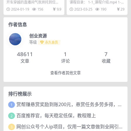
直播玩法简单好入手纯纯就是
星座塔罗认知 神秘学认知 定
开车穿越的直播间气氛烘托到位，
课程目录： 1-1_课程介绍.mp4 1-2.
捡米
位认知 (34节课)
在线观众基本都是进了直播间都不
课程录制与剪辑.mp4 1-3直播...
2024-01-19
156
9.9
2023-03-25
190
29
想划走 玩法很简单就...
作者信息
创业资源
等级
永久会员
48611
1
7
文章
评论
收藏
查看作者其他文章
排行榜展示
赏帮赚悬赏奖励到账200元，悬赏任务多劳多得，人人可做。
1
百度推荐官，每天稳定低保，教程赠上
2
网创公众号个人ip项目，仅用一篇文章做到全网引流！
3