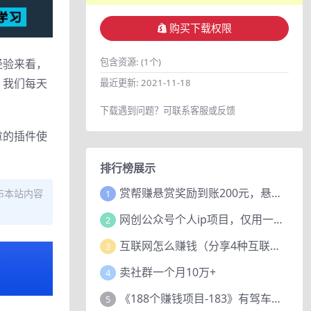
购买下载权限
包含资源:
(1个)
经验来看，
，我们每天
最近更新:
2021-11-18
下载遇到问题？可联系客服或反馈
章的插件使
排行榜展示
赏帮赚悬赏奖励到账200元，悬赏任务多劳多得，人人可做。
布本站内容
1
网创公众号个人ip项目，仅用一篇文章做到全网引流！
2
互联网怎么赚钱（分享4种互联网赚钱模式）
3
卖社群一个月10万+
4
《188个赚钱项目-183》有驾车评项目，动动小手，复制粘贴赚44元！
5