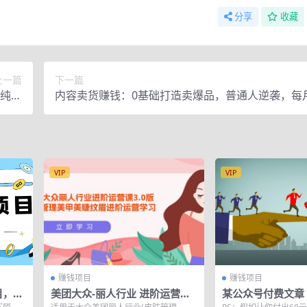
分享
收藏
上一篇
下一篇
，纯搬
内容卖货赚钱：0基础打造卖爆品，普通人逆袭，每
做！
0w+
VIP
VIP
赚钱项目
赚钱项目
目，可
美团大众-丽人行业 进阶运营课
某公众号付费文章
入坑
3.0版，皮肤管理美甲美睫纹眉
提升百十倍？》