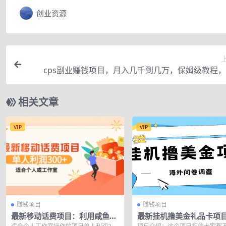
创业资源
cps副业赚钱项目，月入几千到几万，保姆级教程
运，人人可
相关文章
VIP
VIP
赚钱项目
赚钱项目
最新移动话费项目：利用咸鱼接
最新挂机撸美金礼品卡项
单，单人利润300+适合个人或
批量操作，单机器200+【