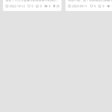
适合个人工作室操作的项目单人利润300
项目介绍：这个项目相信大家都
工作室
思路+详细教程】
+ 这个项目最核心裂变十分野蛮，我们这
生，是一个老项目了，通过注册
2022-10-12
0
0
9
29
2023-09-11
0
0
边的...
务平台，完成平...