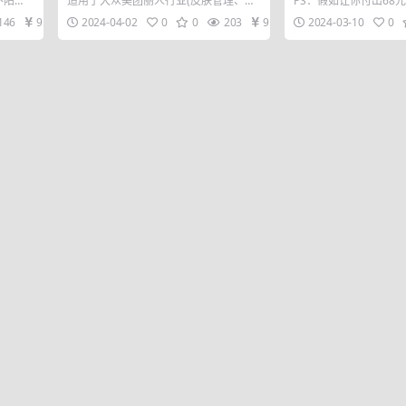
不陌
适用于大众美团丽人行业(皮肤管理、美
PS：假如让你付出68
进阶运营学习
海外任
甲美睫、纹眉)进阶运营学习，包含通识
8%的概率提高你每3年
146
9.9
2024-04-02
0
0
203
9.9
2024-03-10
0
课和进阶...
倍...