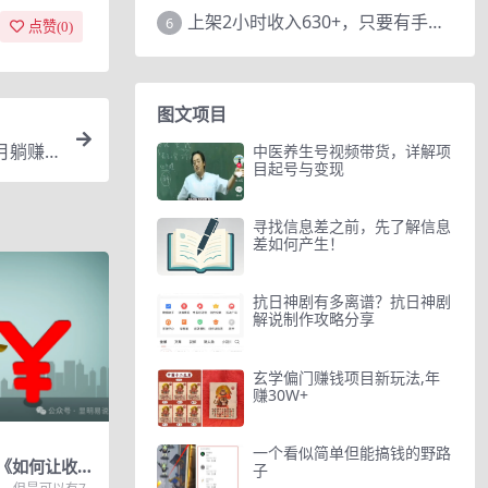
上架2小时收入630+，只要有手就能做的AI搞钱项目，奶奶看完都能学会!
6
点赞(
0
)
图文项目
月躺赚1
中医养生号视频带货，详解项
目起号与变现
寻找信息差之前，先了解信息
差如何产生！
抗日神剧有多离谱？抗日神剧
解说制作攻略分享
玄学偏门赚钱项目新玩法,年
赚30W+
一个看似简单但能搞钱的野路
《如何让收入
子