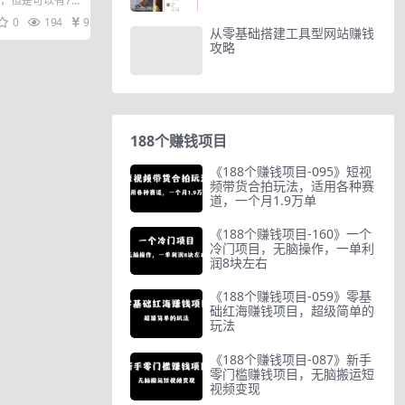
元，但是可以有7
半财富增长1~10
0
194
9.9
从零基础搭建工具型网站赚钱
攻略
188个赚钱项目
《188个赚钱项目-095》短视
频带货合拍玩法，适用各种赛
道，一个月1.9万单
《188个赚钱项目-160》一个
冷门项目，无脑操作，一单利
润8块左右
《188个赚钱项目-059》零基
础红海赚钱项目，超级简单的
玩法
《188个赚钱项目-087》新手
零门槛赚钱项目，无脑搬运短
视频变现