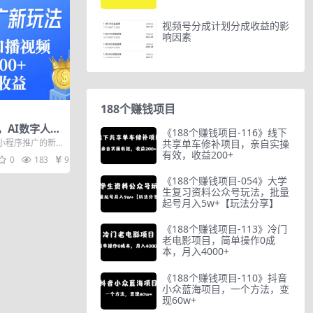
视频号分成计划分成收益的影
响因素
188个赚钱项目
，AI数字人口
《188个赚钱项目-116》线下
0+，当天见收
共享单车修补项目，亲自实操
小程序推广的新
播视频， 再挂载
有效，收益200+
0
183
9.9
《188个赚钱项目-054》大学
生复习资料公众号玩法，批量
起号月入5w+【玩法分享】
《188个赚钱项目-113》冷门
老电影项目，简单操作0成
本，月入4000+
《188个赚钱项目-110》抖音
小众蓝海项目，一个方法，变
现60w+