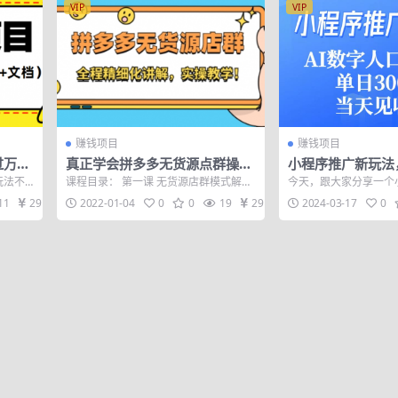
VIP
VIP
赚钱项目
赚钱项目
过万
真正学会拼多多无货源点群操
小程序推广新玩法
作，精细化运营
播视频，单日300
玩法不
课程目录： 第一课 无货源店群模式解析.
今天，跟大家分享一个
益
术，测
mp4 第二课 开店资料准备与实操.mp...
玩法，制作AI数字人口
11
29
2022-01-04
0
0
19
29
2024-03-17
0
相关的小...