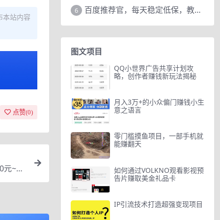
百度推荐官，每天稳定低保，教程赠上
6
布本站内容
图文项目
QQ小世界广告共享计划攻
略，创作者赚钱新玩法揭秘
月入3万+的小众偏门赚钱小生
意之语言
点赞(
0
)
零门槛摸鱼项目，一部手机就
能赚翻天
元~60
如何通过VOLKNO观看影视预
告片赚取美金礼品卡
IP引流技术打造超强变现项目