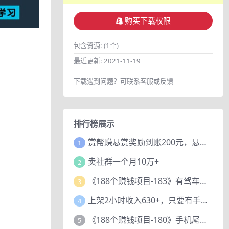
购买下载权限
包含资源:
(1个)
最近更新:
2021-11-19
下载遇到问题？可联系客服或反馈
排行榜展示
赏帮赚悬赏奖励到账200元，悬赏任务多劳多得，人人可做。
1
卖社群一个月10万+
2
《188个赚钱项目-183》有驾车评项目，动动小手，复制粘贴赚44元！
3
上架2小时收入630+，只要有手就能做的AI搞钱项目，奶奶看完都能学会!
4
《188个赚钱项目-180》手机尾号测试评分项目，短视频直播日赚200+
5