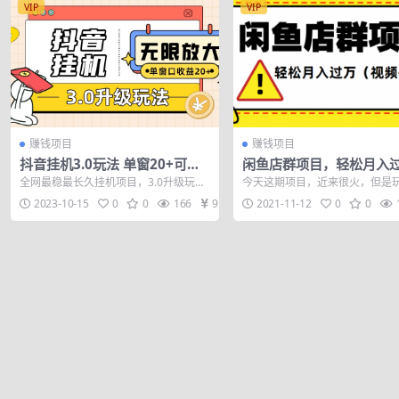
VIP
VIP
赚钱项目
赚钱项目
抖音挂机3.0玩法 单窗20+可放
闲鱼店群项目，轻松月入
大 支持云手机和模拟器（附无限
（视频+文档）
全网最稳最长久挂机项目，3.0升级玩
今天这期项目，近来很火，但是
注册抖音教程）
法，单窗口20+，通过脚本实现躺赚，抖
一。 我这边加入了自己的原创技
2023-10-15
0
0
166
9.9
2021-11-12
0
0
音关注...
试了半个月...