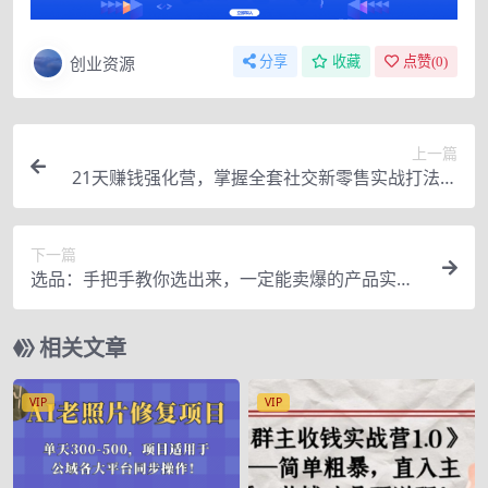
创业资源
分享
收藏
点赞(
0
)
上一篇
21天赚钱强化营，掌握全套社交新零售实战打法，
赚回N倍学员
下一篇
选品：手把手教你选出来，一定能卖爆的产品实现
躺赚
相关文章
VIP
VIP