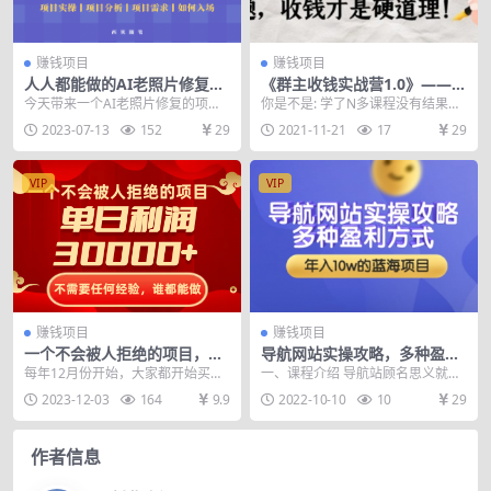
赚钱项目
赚钱项目
人人都能做的AI老照片修复项
《群主收钱实战营1.0》——简
目，0成本0基础即可轻松上
单粗暴，直入主题，直接收钱
今天带来一个AI老照片修复的项
你是不是: 学了N多课程没有结果，
手，祝你快速变现！
才是硬道理
目，适合抖音，快手，B站，小红书
做了N多项目不赚钱， 代理了N多
2023-07-13
152
29
2021-11-21
17
29
各大平台同时操作。...
产品卖不动 ...
VIP
VIP
赚钱项目
赚钱项目
一个不会被人拒绝的项目，不
导航网站实操攻略，多种盈利
需要任何经验，谁都能做，单
方式，年入10w的蓝海项目
每年12月份开始，大家都开始买明
一、课程介绍 导航站顾名思义就是
日利润30000+
（附搭建教学+源码）
年的日历或者财神贴画 这个时候，
收集各类网站，并将他们整合起
2023-12-03
164
9.9
2022-10-10
10
29
街道两侧的商铺对...
来，方便用户寻找，最...
作者信息