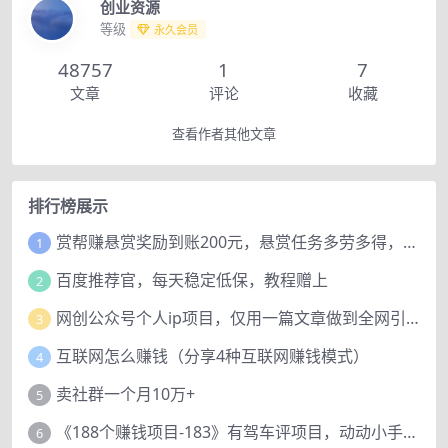
创业资源
等级
永久会员
48757
1
7
文章
评论
收藏
查看作者其他文章
排行榜展示
赏帮赚悬赏奖励到账200元，悬赏任务多劳多得，人人可做。
1
百度推荐官，每天稳定低保，教程赠上
2
网创公众号个人ip项目，仅用一篇文章做到全网引流！
3
互联网怎么赚钱（分享4种互联网赚钱模式）
4
卖社群一个月10万+
5
《188个赚钱项目-183》有驾车评项目，动动小手，复制粘贴赚44元！
6