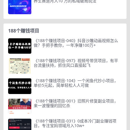
养生赛道月入10 万的私域破局玩法
188个赚钱项目
《188个赚钱项目-040》抖音沙雕动画视频怎么
做？手把手教你，一年净赚100万+
《188个赚钱项目-097》视频号带货项目，有平
台流量扶持，抓住风口直接起飞
《188个赚钱项目-104》一个闲鱼代抄小项目，
单价5元起，简单轻松人人可做
《188个赚钱项目-001》旧照片修复副业项目，
来一波慢慢的回忆杀
《188个赚钱项目-031》0成本冷门副业赚钱项
目，专注宝妈领域月入10w+