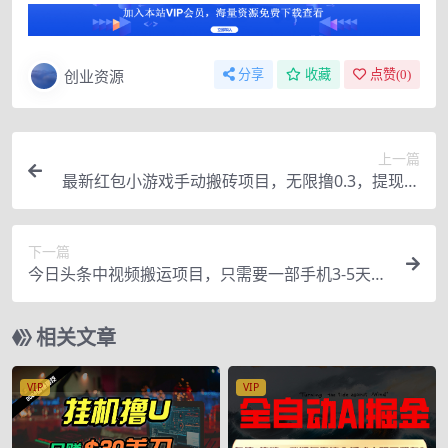
创业资源
分享
收藏
点赞(
0
)
上一篇
最新红包小游戏手动搬砖项目，无限撸0.3，提现秒
到【详细教程+搬砖游戏】
下一篇
今日头条中视频搬运项目，只需要一部手机3-5天就
可以产生利润
相关文章
VIP
VIP