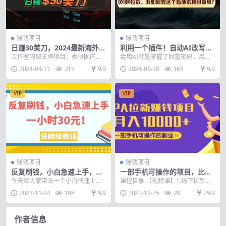
赚钱项目
赚钱项目
日赚30美刀，2024最新海外挂
利用一个插件！自动AI改写爆
机撸U内部项目，全程无人值
文，多平台矩阵发布，负债6
工作室内部王牌项目，类似国内的
会用AI就是掌握了财富密码，用上
守，可批量放大
位数，就靠这项…
抖、快、西瓜或海外的TK的中视频
最新\'爆文插件\'！无需手动操作，
2024-04-17
215
9.9
2024-06-28
165
9.9
计划，但多多少少也...
一键生成爆款...
VIP
VIP
赚钱项目
赚钱项目
反复刷钱，小白急速上手，一
一部手机可操作的项目，比较
个小时30元，实操教程。
热门的项目利润很高
今天给大家带来一个小白快速上手
课程目录 【视频课】1.线下拉新先
的项目。 帮老外社交媒体点赞赚佣
导课.mp4 【视频课】2.线下拉新ap
2023-11-04
198
9.9
2022-12-25
28
29.9
金 我会从注册任务...
p是什...
作者信息