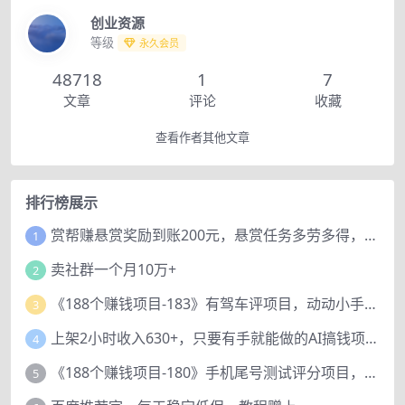
创业资源
等级
永久会员
48718
1
7
文章
评论
收藏
查看作者其他文章
排行榜展示
赏帮赚悬赏奖励到账200元，悬赏任务多劳多得，人人可做。
1
卖社群一个月10万+
2
《188个赚钱项目-183》有驾车评项目，动动小手，复制粘贴赚44元！
3
上架2小时收入630+，只要有手就能做的AI搞钱项目，奶奶看完都能学会!
4
《188个赚钱项目-180》手机尾号测试评分项目，短视频直播日赚200+
5