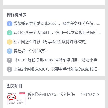
排行榜展示
赏帮赚悬赏奖励到账200元，悬赏任务多劳多得，人人可做。
1
网创公众号个人ip项目，仅用一篇文章做到全网引流！
2
互联网怎么赚钱（分享4种互联网赚钱模式）
3
卖社群一个月10万+
4
《188个赚钱项目-183》有驾车评项目，动动小手，复制粘贴赚44元！
5
上架2小时收入630+，只要有手就能做的AI搞钱项目，奶奶看完都能学会!
6
图文项目
剪辑模板项目变现，5分钟操作，一个月变现1.5
W