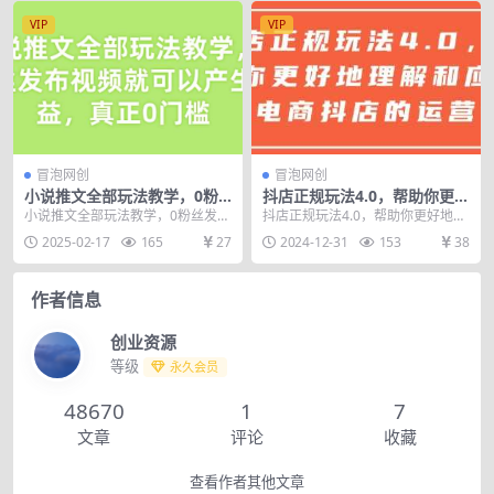
VIP
VIP
冒泡网创
冒泡网创
小说推文全部玩法教学，0粉
抖店正规玩法4.0，帮助你更好
丝发布视频就可以产生收益，
地理解和应对电商抖店的运营
小说推文全部玩法教学，0粉丝发布
抖店正规玩法4.0，帮助你更好地理
真正0门槛
视频就可以产生收益，真正0门槛
解和应对电商抖店的运营 主要内容
2025-02-17
165
27
2024-12-31
153
38
课程内容： 1....
包括：了解平台...
作者信息
创业资源
等级
永久会员
48670
1
7
文章
评论
收藏
查看作者其他文章