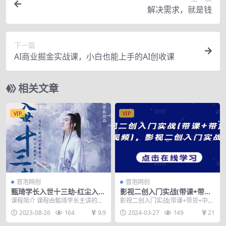
解决需求，就是钱
下一篇
AI商业掘金实战课，小白也能上手的AI创收课
相关文章
VIP
VIP
冒泡网创
冒泡网创
甄琦学长入世十三劫-红尘入世
影视二创入门实战(带课+带货
第一课，教你看清世间的宏观
+中视频)，影视二创入门实战
课程简介 课程由甄琦学长主讲的入
影视二创入门实战(带课+带货+中视
与微观竞争价值2077元
课
世十三劫-红尘入世第一课官网售价
频)，影视二创入门实战课 0基础入
2023-08-26
164
9.9
2024-03-27
149
21
2077元 红人...
门·起量技巧...