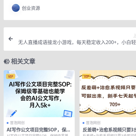
创业资源
无人直播成语接龙小游戏，每天稳定收入200+，小白
手人人可
相关文章
VIP
VIP
冒泡网创
冒泡网创
AI写作公文项目完整SOP，保姆
反差萌+治愈系视频只要3
级零基础也能学会的AI公文写
做出来，新手七天起号日产
AI写作公文项目完整SOP，保姆级零基
反差萌+治愈系视频只要3步即可