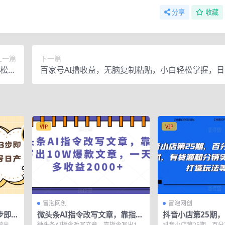
分享
收藏
上一篇
下一篇
轻松上
百家号AI撸收益，无脑复制粘贴，小白轻松掌握，日入
操作
＋【揭秘】
VIP
VIP
冒泡网创
冒泡网创
步即可
微头条AI指令改写文章，靠指令
抖音小店第25期
7张
写出10W爆款文章，一天最多收
退技术，有货源和
做出
微头条AI指令改写文章，靠指令写出10
抖音小店第25期，百