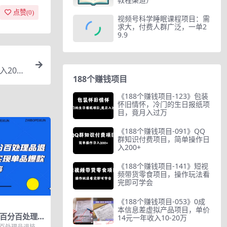
点赞(
0
)
视频号科学睡眠课程项目：需
求大，付费人群广泛，一单2
9.9
200
188个赚钱项目
《188个赚钱项目-123》包装
怀旧情怀，冷门的生日报纸项
目，竟月入过万
《188个赚钱项目-091》QQ
群知识付费项目，简单操作日
入200+
《188个赚钱项目-141》短视
频带货零食项目，操作玩法看
完即可学会
《188个赚钱项目-053》0成
本信息差虚拟产品项目，单价
，百分百处理品
14元一年收入10-20万
分销实现单品
分百处理品退技