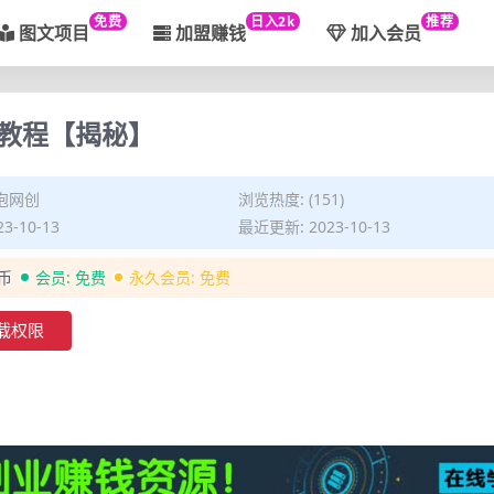
免费
日入2k
推荐
图文项目
加盟赚钱
加入会员
教程【揭秘】
泡网创
浏览热度: (151)
3-10-13
最近更新: 2023-10-13
金币
会员:
免费
永久会员:
免费
载权限