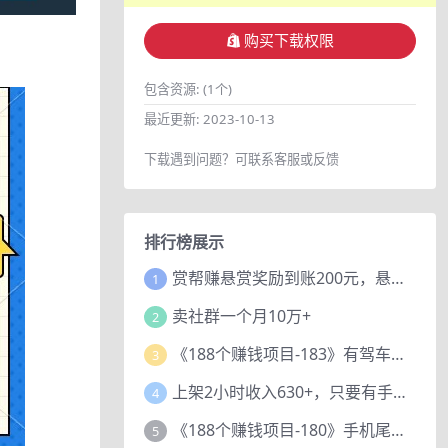
购买下载权限
包含资源:
(1个)
最近更新:
2023-10-13
下载遇到问题？可联系客服或反馈
排行榜展示
赏帮赚悬赏奖励到账200元，悬赏任务多劳多得，人人可做。
1
卖社群一个月10万+
2
《188个赚钱项目-183》有驾车评项目，动动小手，复制粘贴赚44元！
3
上架2小时收入630+，只要有手就能做的AI搞钱项目，奶奶看完都能学会!
4
《188个赚钱项目-180》手机尾号测试评分项目，短视频直播日赚200+
5