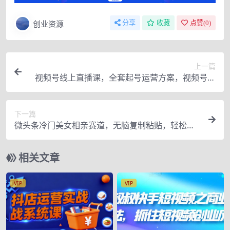
创业资源
分享
收藏
点赞(
0
)
上一篇
视频号线上直播课，全套起号运营方案，视频号直
播带货0-1实操
下一篇
微头条冷门美女相亲赛道，无脑复制粘贴，轻松日
入200＋【揭秘】
相关文章
VIP
VIP