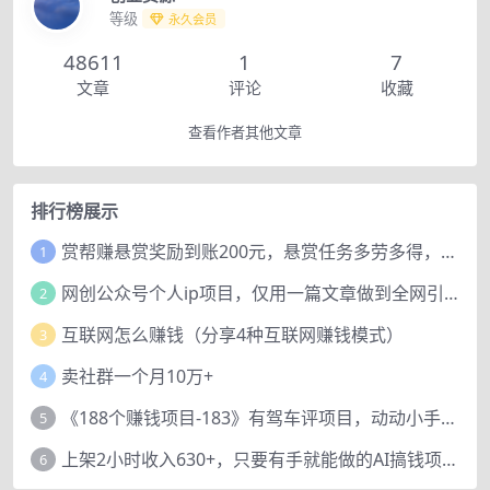
等级
永久会员
48611
1
7
文章
评论
收藏
查看作者其他文章
排行榜展示
赏帮赚悬赏奖励到账200元，悬赏任务多劳多得，人人可做。
1
网创公众号个人ip项目，仅用一篇文章做到全网引流！
2
互联网怎么赚钱（分享4种互联网赚钱模式）
3
卖社群一个月10万+
4
《188个赚钱项目-183》有驾车评项目，动动小手，复制粘贴赚44元！
5
上架2小时收入630+，只要有手就能做的AI搞钱项目，奶奶看完都能学会!
6