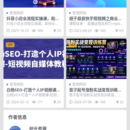
冒泡网创
冒泡网创
抖音小店全流程实操课，助创
胡子叔叔快手短视频之商业营
业者商家系统掌握抖店运营精
销新玩法，抓住短视频创业风
抖音小店全流程实操课，助创业者
课程目录： 直播运营及技巧.mp4
髓
口
商家系统掌握抖店运营精髓 课程介
直播的策划与脚本.mp4 影视小程序
2025-10-25
188
20
2023-08-26
140
9.9
绍： 课程涵盖​​...
搭建.m...
VIP
VIP
冒泡网创
冒泡网创
白杨SEO-打造个人IP视频课-
苗子起号涨粉实战变现训练
短视频自媒体教程
营，多类目零基础爆款起号、
白杨SEO-打造个人IP视频课-短视频
苗子起号涨粉实战变现训练营，多
精准起号节奏、新手稳涨粉可
自媒体教程 课程内容： 第二课：个
类目零基础爆款起号、精准起号节
2024-02-12
171
35
2026-07-08
160
32
落地变现全课
人IP如...
奏、新手稳涨粉可落地...
作者信息
创业资源