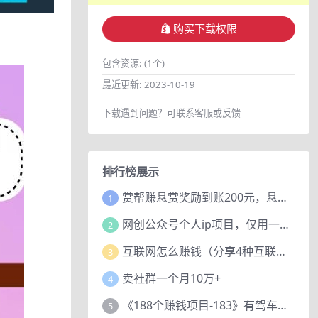
购买下载权限
包含资源:
(1个)
最近更新:
2023-10-19
下载遇到问题？可联系客服或反馈
排行榜展示
赏帮赚悬赏奖励到账200元，悬赏任务多劳多得，人人可做。
1
网创公众号个人ip项目，仅用一篇文章做到全网引流！
2
互联网怎么赚钱（分享4种互联网赚钱模式）
3
卖社群一个月10万+
4
《188个赚钱项目-183》有驾车评项目，动动小手，复制粘贴赚44元！
5