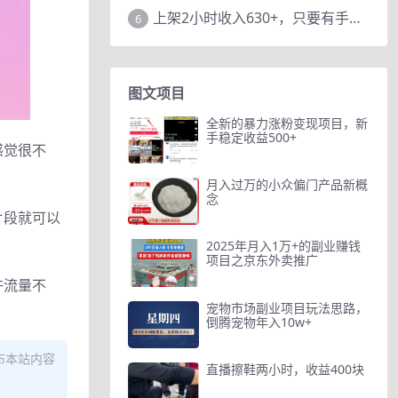
上架2小时收入630+，只要有手就能做的AI搞钱项目，奶奶看完都能学会!
6
图文项目
全新的暴力涨粉变现项目，新
手稳定收益500+
感觉很不
月入过万的小众偏门产品新概
念
片段就可以
2025年月入1万+的副业赚钱
项目之京东外卖推广
许流量不
宠物市场副业项目玩法思路，
倒腾宠物年入10w+
布本站内容
直播擦鞋两小时，收益400块