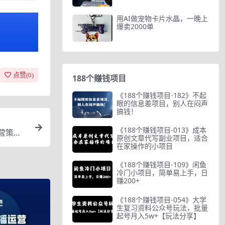
用AI做宠物卡片水晶，一晚上
爆卖2000单
点赞(
0
)
188个赚钱项目
《188个赚钱项目-182》不起
眼的信息差项目，别人在闷声
搞钱！
《188个赚钱项目-013》成本
营策略
原创文章代写副业项目，适合
在家操作的小项目
《188个赚钱项目-109》闲鱼
冷门小项目，简单易上手，日
赚200+
《188个赚钱项目-054》大学
生复习资料公众号玩法，批量
起号月入5w+【玩法分享】