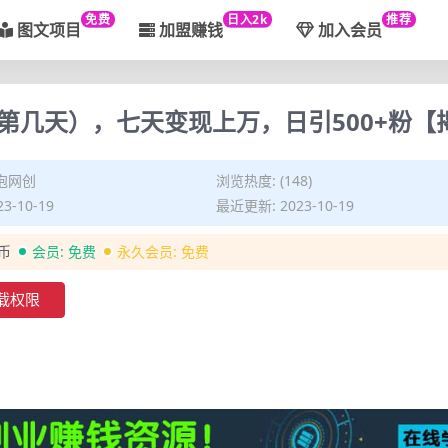
免费
日入2k
推荐
图文项目
加盟赚钱
加入会员
第几天），七天变现上万，日引500+粉【
泡网创
浏览热度: (148)
3-10-19
最近更新: 2023-10-19
金币
会员:
免费
永久会员:
免费
载权限