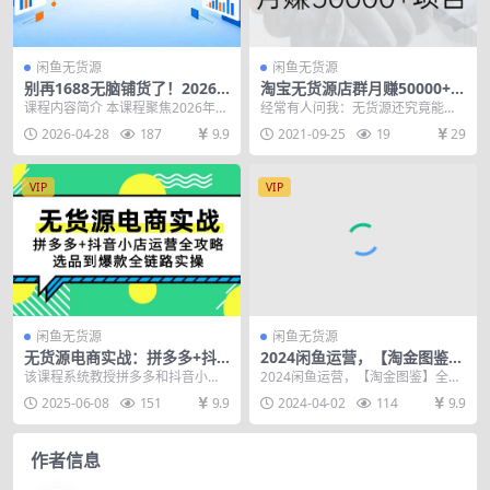
闲鱼无货源
闲鱼无货源
别再1688无脑铺货了！2026
淘宝无货源店群月赚50000+项
淘宝无货源，五大核心+AI生
目，选品，上架，引流
课程内容简介 本课程聚焦2026年淘
经常有人问我：无货源还究竟能不
图+高溢价打法，普通人也能
宝高利润无货源模式，系统讲解从
能做？一件代发还能不能挣钱？ 我
2026-04-28
187
9.9
2021-09-25
19
29
做出利润
入门理论到运营...
的回答是，能挣钱。...
VIP
VIP
闲鱼无货源
闲鱼无货源
无货源电商实战：拼多多+抖
2024闲鱼运营，【淘金图鉴】
音小店运营全攻略，选品到爆
全解版
该课程系统教授拼多多和抖音小店
2024闲鱼运营，【淘金图鉴】全解
款全链路实操
无货源开店的全套运营方法，涵盖
版，含15节系统性课程和配套资
2025-06-08
151
9.9
2024-04-02
114
9.9
选品策略、店铺基础搭...
料，可下载观看 ...
作者信息