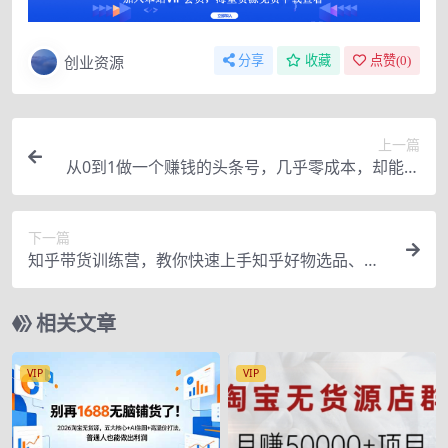
创业资源
分享
收藏
点赞(
0
)
上一篇
从0到1做一个赚钱的头条号，几乎零成本，却能年
赚百万的创业项目
下一篇
知乎带货训练营，教你快速上手知乎好物选品、轻
松月入1到3万
相关文章
VIP
VIP