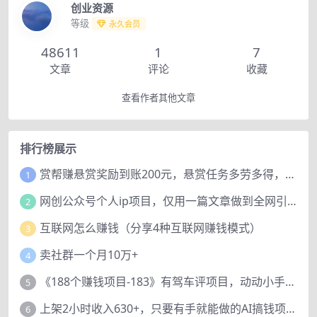
创业资源
等级
永久会员
48611
1
7
文章
评论
收藏
查看作者其他文章
排行榜展示
赏帮赚悬赏奖励到账200元，悬赏任务多劳多得，人人可做。
1
网创公众号个人ip项目，仅用一篇文章做到全网引流！
2
互联网怎么赚钱（分享4种互联网赚钱模式）
3
卖社群一个月10万+
4
《188个赚钱项目-183》有驾车评项目，动动小手，复制粘贴赚44元！
5
上架2小时收入630+，只要有手就能做的AI搞钱项目，奶奶看完都能学会!
6