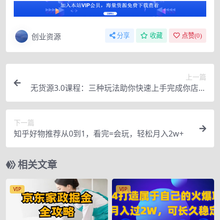
创业资源
分享
收藏
点赞(
0
)
上一篇
无货源3.0课程：三种玩法助你快速上手完成你店铺
的起飞爆发
下一篇
知乎好物推荐从0到1，看完=会玩，轻松月入2w+
相关文章
VIP
VIP