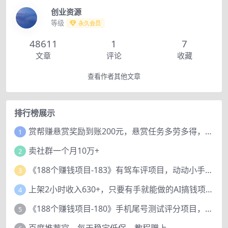
创业资源
等级
永久会员
48611
1
7
文章
评论
收藏
查看作者其他文章
排行榜展示
赏帮赚悬赏奖励到账200元，悬赏任务多劳多得，人人可做。
1
卖社群一个月10万+
2
《188个赚钱项目-183》有驾车评项目，动动小手，复制粘贴赚44元！
3
上架2小时收入630+，只要有手就能做的AI搞钱项目，奶奶看完都能学会!
4
《188个赚钱项目-180》手机尾号测试评分项目，短视频直播日赚200+
5