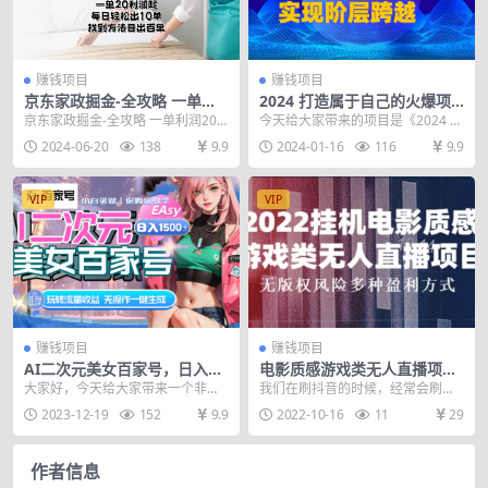
赚钱项目
赚钱项目
京东家政掘金-全攻略 一单利
2024 打造属于自己的火爆项
润20-40之间轻松上手
目，月入过2W，可长久稳
京东家政掘金-全攻略 一单利润20-4
今天给大家带来的项目是《2024 打
定，实现阶层跨越
0之间 轻松上手，越早做越能赚钱
造属于自己的火爆项目，月入过2
2024-06-20
138
9.9
2024-01-16
116
9.9
的项目，一...
W，可长久稳定...
VIP
VIP
赚钱项目
赚钱项目
AI二次元美女百家号，日入15
电影质感游戏类无人直播项
00+，无操作一键生成视频，
目，无版权风险多种盈利方式
大家好，今天给大家带来一个非常
我们在刷抖音的时候，经常会刷到
玩转流量收益
暴力的新项目新玩法，AI二次元美
一类这样的直播间，他们会放有点
2023-12-19
152
9.9
2022-10-16
11
29
女百家号，我们都知...
像丧尸类的电影，然后...
作者信息