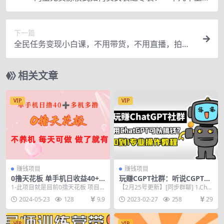
利润，出单速度快！
下一篇
全民任务变现小白课，不用带货，不用直播，拍视
频就能赚钱
相关文章
VIP
VIP
赚钱项目
赚钱项目
0撸天花板 单手机日收益40+ 2
玩赚CGPT社群：听说CGPT可
台80+ 单人可操作10台 做了就
以用来搞钱？从0到1保姆级教
1-此项目就是目前0撸天花板 项目
【2月25号更新】[同步群聊] 1.Chat
有 长期稳定
程(2月25更新)
方对接广告公司 下载专属app进行
GPT登录/注册专题视频课.mp4 ...
2024-05-23
128
9.9
2023-02-27
258
29
广告点击赚取...
VIP
VIP