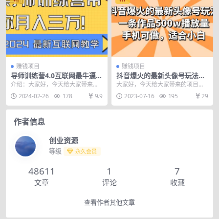
赚钱项目
赚钱项目
导师训练营4.0互联网最牛逼的
抖音爆火的最新头像号玩法，
项目没有之一，新手小白必学
一条作品500w播放量，手机
介绍：大家好，今天给大家带来的
大家好，今天给大家带来的项目是
月入3万+轻轻松松
可做，适合小白
项目是互联网最牛逼的项目导师训
《抖音爆火的最新头像号玩法，一
2024-02-26
178
9.9
2023-07-16
195
29
练营，这是互联网的尽...
条作品500w播放量...
作者信息
创业资源
等级
永久会员
48611
1
7
文章
评论
收藏
查看作者其他文章