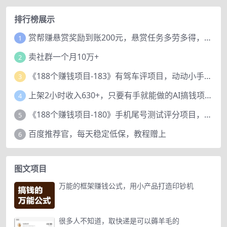
排行榜展示
赏帮赚悬赏奖励到账200元，悬赏任务多劳多得，人人可做。
1
卖社群一个月10万+
2
《188个赚钱项目-183》有驾车评项目，动动小手，复制粘贴赚44元！
3
上架2小时收入630+，只要有手就能做的AI搞钱项目，奶奶看完都能学会!
4
《188个赚钱项目-180》手机尾号测试评分项目，短视频直播日赚200+
5
百度推荐官，每天稳定低保，教程赠上
6
图文项目
万能的框架赚钱公式，用小产品打造印钞机
很多人不知道，取快递是可以薅羊毛的