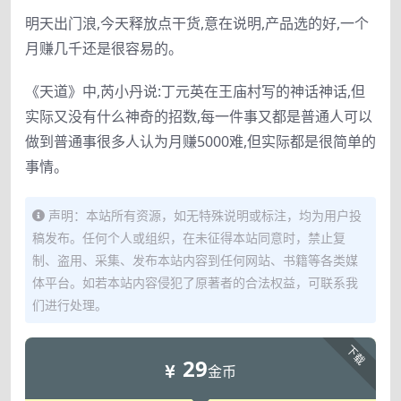
明天出门浪,今天释放点干货,意在说明,产品选的好,一个
月赚几千还是很容易的。
《天道》中,芮小丹说:丁元英在王庙村写的神话神话,但
实际又没有什么神奇的招数,每一件事又都是普通人可以
做到普通事很多人认为月赚5000难,但实际都是很简单的
事情。
声明：本站所有资源，如无特殊说明或标注，均为用户投
稿发布。任何个人或组织，在未征得本站同意时，禁止复
制、盗用、采集、发布本站内容到任何网站、书籍等各类媒
体平台。如若本站内容侵犯了原著者的合法权益，可联系我
们进行处理。
下载
29
金币