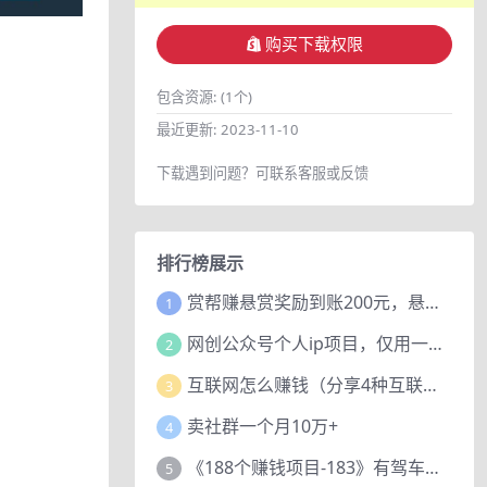
购买下载权限
包含资源:
(1个)
最近更新:
2023-11-10
下载遇到问题？可联系客服或反馈
排行榜展示
赏帮赚悬赏奖励到账200元，悬赏任务多劳多得，人人可做。
1
网创公众号个人ip项目，仅用一篇文章做到全网引流！
2
互联网怎么赚钱（分享4种互联网赚钱模式）
3
卖社群一个月10万+
4
《188个赚钱项目-183》有驾车评项目，动动小手，复制粘贴赚44元！
5