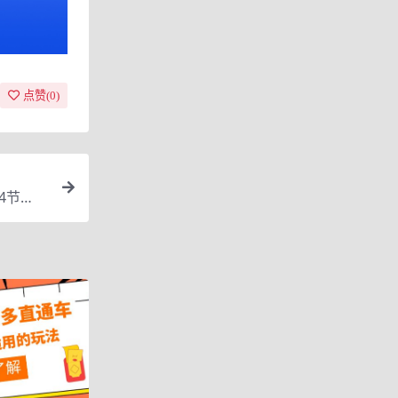
点赞(
0
)
4节