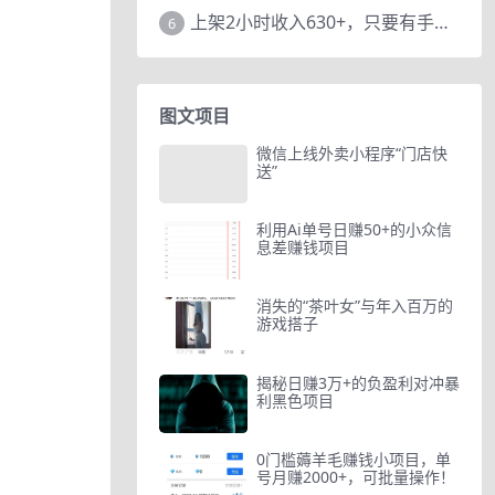
上架2小时收入630+，只要有手就能做的AI搞钱项目，奶奶看完都能学会!
6
图文项目
微信上线外卖小程序“门店快
送”
利用Ai单号日赚50+的小众信
息差赚钱项目
消失的“茶叶女”与年入百万的
游戏搭子
揭秘日赚3万+的负盈利对冲暴
利黑色项目
0门槛薅羊毛赚钱小项目，单
号月赚2000+，可批量操作！