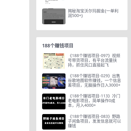
揭秘淘宝沃尔玛掘金{一单利
润500+}
188个赚钱项目
《188个赚钱项目-097》视频
号带货项目，有平台流量扶
持，抓住风口直接起飞
《188个赚钱项目-029》出售
谷歌地图软件赚钱，一个信息
差项目，无脑操作日入3000+
《188个赚钱项目-113》冷门
老电影项目，简单操作0成
本，月入4000+
《188个赚钱项目-083》野路
子闲鱼项目，发发信息就可以
赚钱