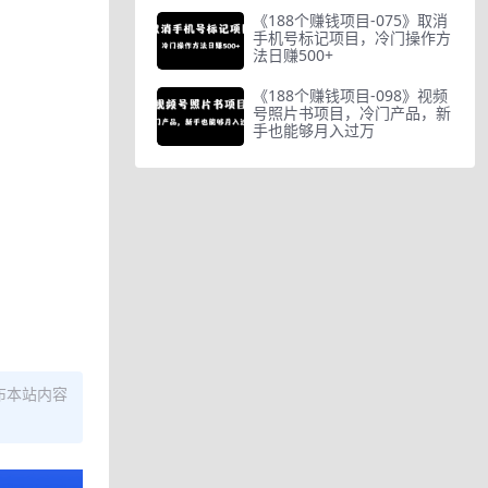
《188个赚钱项目-075》取消
手机号标记项目，冷门操作方
法日赚500+
《188个赚钱项目-098》视频
号照片书项目，冷门产品，新
手也能够月入过万
布本站内容