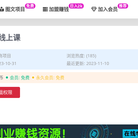
免费
日入2k
推荐
图文项目
加盟赚钱
加入会员
线上课
商项目
浏览热度: (185)
3-10-31
最近更新: 2023-11-10
金币
会员:
免费
永久会员:
免费
载权限