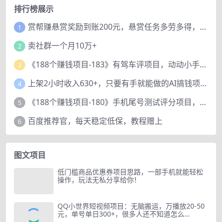
排行榜展示
赏帮赚悬赏奖励到账200元，悬赏任务多劳多得，人人可做。
1
卖社群一个月10万+
2
《188个赚钱项目-183》有驾车评项目，动动小手，复制粘贴赚44元！
3
上架2小时收入630+，只要有手就能做的AI搞钱项目，奶奶看完都能学会!
4
《188个赚钱项目-180》手机尾号测试评分项目，短视频直播日赚200+
5
百度推荐官，每天稳定低保，教程赠上
6
图文项目
低门槛商品优惠券项目思路，一部手机就能轻松
操作，玩法无私分享给你！
QQ小世界短视频项目：无脑搬运，万播放20-50
元，单号单日300+，很多人还不知道怎么…