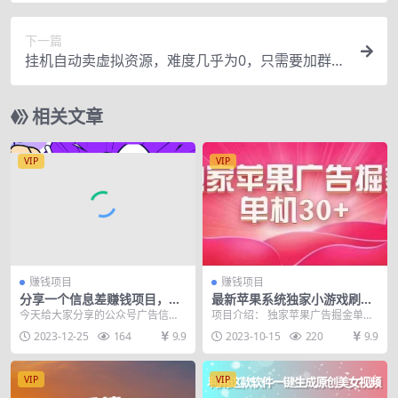
下一篇
挂机自动卖虚拟资源，难度几乎为0，只需要加群就
能躺赚
相关文章
VIP
VIP
赚钱项目
赚钱项目
分享一个信息差赚钱项目，只
最新苹果系统独家小游戏刷金
需要是私信就有收益，0成本
单机日入30-50 稳定长久吃肉
今天给大家分享的公众号广告信息
项目介绍： 独家苹果广告掘金单机
每单至少50+
玩法
差 最近，荔枝又发现了一个简单易
每天20-50 目前平台每天可以看30-
2023-12-25
164
9.9
2023-10-15
220
9.9
行的方法，只需向公...
50个广...
VIP
VIP