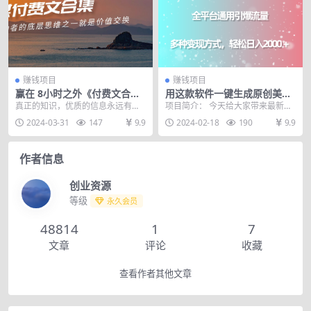
赚钱项目
赚钱项目
赢在 8小时之外《付费文合
用这款软件一键生成原创美女
集》成功者的底层思维之一 就
视频 全平台通用引爆流量 多
真正的知识，优质的信息永远有门
项目简介： 今天给大家带来最新项
是价值交换
种变现 日入2000＋
槛。指望在互联网免费获取一切信
目“利用这款软件一键生成原创美女
2024-03-31
147
9.9
2024-02-18
190
9.9
息，无异于步行去罗马...
视频，全平台通用...
作者信息
创业资源
等级
永久会员
48814
1
7
文章
评论
收藏
查看作者其他文章