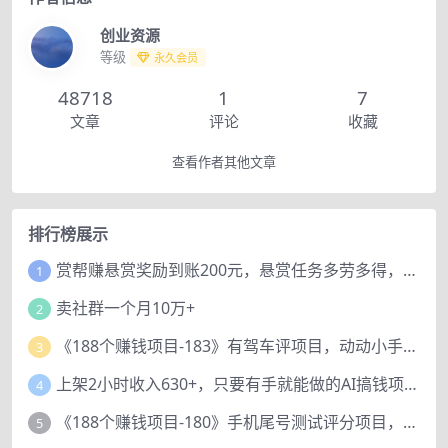
创业资源
等级
永久会员
48718
1
7
文章
评论
收藏
查看作者其他文章
排行榜展示
赏帮赚悬赏奖励到账200元，悬赏任务多劳多得，人人可做。
1
卖社群一个月10万+
2
《188个赚钱项目-183》有驾车评项目，动动小手，复制粘贴赚44元！
3
上架2小时收入630+，只要有手就能做的AI搞钱项目，奶奶看完都能学会!
4
《188个赚钱项目-180》手机尾号测试评分项目，短视频直播日赚200+
5