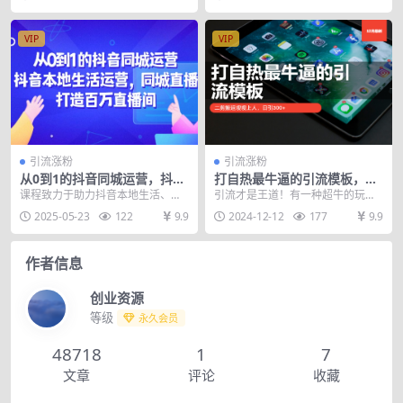
上的一条捷径！小红书...
从公域到私域的流量...
VIP
VIP
引流涨粉
引流涨粉
从0到1的抖音同城运营，抖音
打自热最牛逼的引流模板，二
本地生活运营，同城直播，打
剪搬运嗖嗖上人，日引300+
课程致力于助力抖音本地生活、引
引流才是王道！有一种超牛的玩
造百万直播间
爆同城流量，适合实体店、本地服
法，利用简单的 AI 工具制作视频，
2025-05-23
122
9.9
2024-12-12
177
9.9
务商、创业者、连锁品...
轻松日引 300...
作者信息
创业资源
等级
永久会员
48718
1
7
文章
评论
收藏