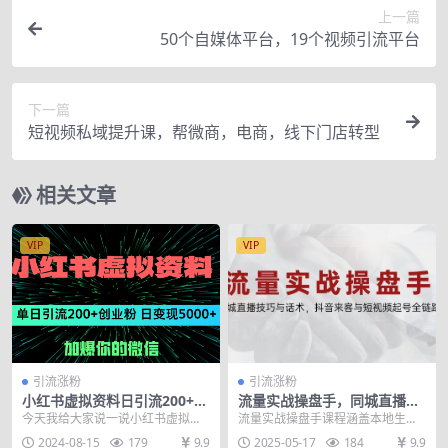
上一篇
50个自媒体平台，19个视频引流平台
下一篇
短视频私域提升课，帮微商，电商，线下门店转型
相关文章
VIP
VIP
引流涨粉
引流涨粉
小红书虚拟资料日引流200+创
流量实战操盘手，同城直播技
业粉，单日变现5000+
巧与话术，抖音来客与短视频
今天我给大家说一说小红书虚拟资
流量实战操盘手课程涵盖本地生活
起号全链路
料引流创业粉，这简直就是创业路
认知、轻IP定位、同城直播技巧、
2024-08-15
179
9.9
2025-05-17
184
9.9