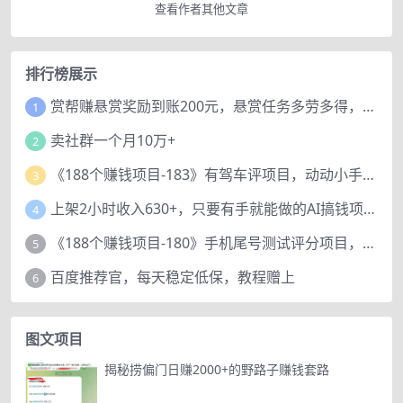
查看作者其他文章
排行榜展示
赏帮赚悬赏奖励到账200元，悬赏任务多劳多得，人人可做。
1
卖社群一个月10万+
2
《188个赚钱项目-183》有驾车评项目，动动小手，复制粘贴赚44元！
3
上架2小时收入630+，只要有手就能做的AI搞钱项目，奶奶看完都能学会!
4
《188个赚钱项目-180》手机尾号测试评分项目，短视频直播日赚200+
5
百度推荐官，每天稳定低保，教程赠上
6
图文项目
揭秘捞偏门日赚2000+的野路子赚钱套路