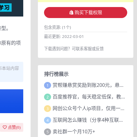
购买下载权限
包含资源:
(1个)
转型。
最近更新:
2022-03-01
你原有的项
下载遇到问题？可联系客服或反馈
布本站内容
排行榜展示
赏帮赚悬赏奖励到账200元，悬赏任务多劳多得，人人可做。
1
百度推荐官，每天稳定低保，教程赠上
2
网创公众号个人ip项目，仅用一篇文章做到全网引流！
3
互联网怎么赚钱（分享4种互联网赚钱模式）
4
点赞(
0
)
卖社群一个月10万+
5