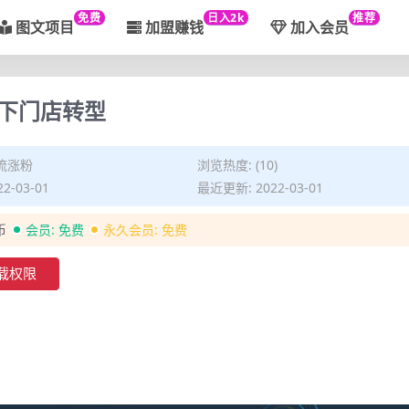
免费
日入2k
推荐
图文项目
加盟赚钱
加入会员
下门店转型
流涨粉
浏览热度: (10)
2-03-01
最近更新: 2022-03-01
币
会员:
免费
永久会员:
免费
载权限