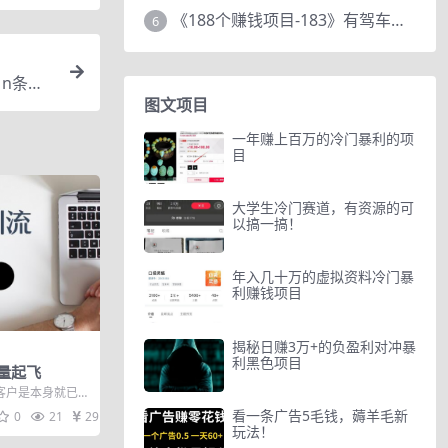
《188个赚钱项目-183》有驾车评项目，动动小手，复制粘贴赚44元！
6
n条避
图文项目
一年赚上百万的冷门暴利的项
目
大学生冷门赛道，有资源的可
以搞一搞！
年入几十万的虚拟资料冷门暴
利赚钱项目
揭秘日赚3万+的负盈利对冲暴
利黑色项目
量起飞
客户是本身就已经
这些用户对商家
看一条广告5毛钱，薅羊毛新
0
21
29
玩法！