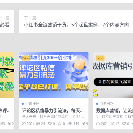
上一篇
下一篇
白必看
小红书全链营销干货，5个起盘案例，7个内容方向，
坑指南
VIP
VIP
引流涨粉
引流涨粉
热评协
评论区私信暴力引流法，每天精
数据库营销，让流
准引流300+创业粉，全平台已
 可以
今天来关于抖音评论区截流的一个 24 年
1、自持用户数据 自持
打通，简单粗暴
附协议
最新的方法。那么看过我课程的人应该
拥有的大批用户资源，
163
29
2024-09-24
0
0
119
9.9
2021-10-12
0
都知道...
而言，就...