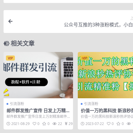
公众号互推的3种涨粉模式，小
相关文章
VIP
VIP
引流涨粉
引流涨粉
邮件群发推广宣传 日发上万精准
价值一万的黑科技 新浪秒
邮件
议 引流精准粉【揭秘】
邮件群发推广宣传日发上万封精准邮件+
价值一万的黑科技新浪秒热评协议
《教程视频+图片注释+软件exe》 效果
瞬间点赞几百几千几万等 本教程
2021-08-29
0
0
22
29
2023-07-22
0
0
图如...
项目过...