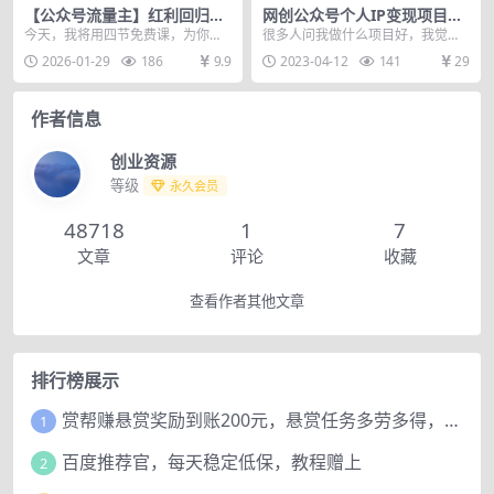
【公众号流量主】红利回归！
网创公众号个人IP变现项目：
AI四步法每天3分钟，实测稳
新手可操作，每天两小时，坚
今天，我将用四节免费课，为你完
很多人问我做什么项目好，我觉得
定日入2000+
持两三个月会有效果
整揭秘这套玩法，你可以选择自己
网创公众号就是一个不错的项目，
2026-01-29
186
9.9
2023-04-12
141
29
实操，也可以选择加入...
我一直认为赚钱就要做...
作者信息
创业资源
等级
永久会员
48718
1
7
文章
评论
收藏
查看作者其他文章
排行榜展示
赏帮赚悬赏奖励到账200元，悬赏任务多劳多得，人人可做。
1
百度推荐官，每天稳定低保，教程赠上
2