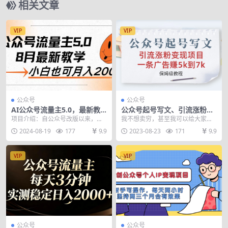
相关文章
VIP
VIP
公众号
公众号
AI公众号流量主5.0，最新教
公众号起号写文、引流涨粉变
学，小白也可日入2000+
现项目，一条广告赚5k到7k，
项目介绍：自公众号改版以来，公
我不想卖穷，甚至我可以给大家透
保姆级教程
域流量与搜索流量的双重优势凸
个底，一条广告7000块。 真别觉得
2024-08-19
177
9.9
2023-08-23
171
9.9
显，从原来的粉丝订阅机...
这个价格高，因...
VIP
VIP
公众号
公众号