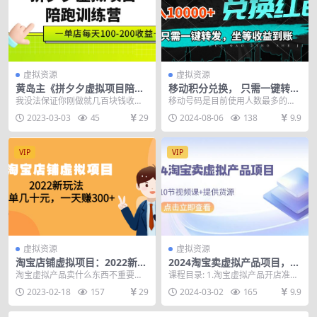
虚拟资源
虚拟资源
黄岛主《拼夕夕虚拟项目陪跑
移动积分兑换， 只需一键转
训练营》单店日收益100-200
发，坐等收益到账，0成本月
我没法保证你刚做就几百块钱收
移动号码是目前使用人数最多的，
独家选品思路与运营
入10000+
入，那是不可能的，做拼夕夕需要
我们每个月充话费，官方都会返还
2023-03-03
45
29
2024-08-06
138
9.9
起店周期的，而且要去不...
积分，很多人都不知道...
VIP
VIP
虚拟资源
虚拟资源
淘宝店铺虚拟项目：2022新玩
2024淘宝卖虚拟产品项目，10
法，一单几十元，一天赚300+
节视频课+提供货源
淘宝虚拟产品卖什么东西不重要，
课程目录: 1.淘宝虚拟产品开店准备
（59节课）
主要是你这个东西的二次变现性，
工作2.直接提供我自营货源及规则
2023-02-18
157
29
2024-03-02
165
9.9
比如那些卖资源的单价...
3.如何快...