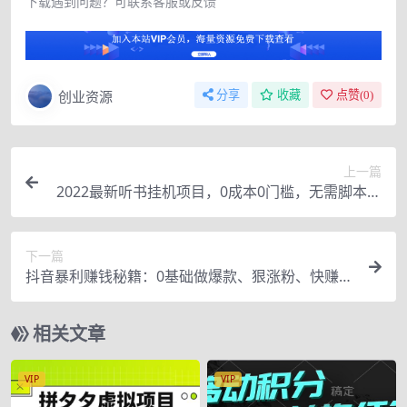
下载遇到问题？可联系客服或反馈
创业资源
分享
收藏
点赞(
0
)
上一篇
2022最新听书挂机项目，0成本0门槛，无需脚本即
可自动化赚钱
下一篇
抖音暴利赚钱秘籍：0基础做爆款、狠涨粉、快赚钱
（完结）
相关文章
VIP
VIP