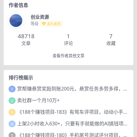
作者信息
创业资源
等级
永久会员
48718
1
7
文章
评论
收藏
查看作者其他文章
排行榜展示
赏帮赚悬赏奖励到账200元，悬赏任务多劳多得，人人可做。
1
卖社群一个月10万+
2
《188个赚钱项目-183》有驾车评项目，动动小手，复制粘贴赚44元！
3
上架2小时收入630+，只要有手就能做的AI搞钱项目，奶奶看完都能学会!
4
《188个赚钱项目-180》手机尾号测试评分项目，短视频直播日赚200+
5